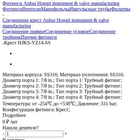
Фитинги Anhui Hongji instrument & valve manufacturing
Фитинги
Вентили
Манифольды
Импульсные трубы
Фильтры
-
Соединение крест Anhui Hongji instrument & valve
manufacturing
Соединение прямое
Соединение угловое
Соединение
тройник
Прочие фитинги
-
Крест HJKS-YZ14-SS
Материал корпуса: SS316; Материал уплотнения: SS316;
Диаметр порта 1: 7/8 in.; Тип порта 1: Трубный фитинг;
Диаметр порта 2: 7/8 in.; Тип порта 2: Трубный фитинг;
Диаметр порта 3: 7/8 in.; Тип порта 3: Трубный фитинг;
Диаметр порта 4: 7/8 in.; Тип порта 4: Трубный фитинг;
Температура: от -254℃ до +538℃; Давление: 331 bar;
Конфигурация фитинга: Крест;
Подробнее
0
₽
/шт
Нашли дешевле?
-
+
В корзину