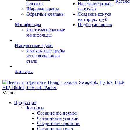
Катало
вентили
Нарезание резьбы
Шаровые краны
на трубах
Обратные клапаны
Создание конуса
на торцах труб
Манифольды
Подбор аналогов
Инструментальные
манифольды
Импульсные трубы
Импульсные трубы
из нержавеющей
стали
Фильтры
Меню
Продукция
Фитинги
Соединение прямое
Соединение угловое
Соединение тройник
Соединение крест