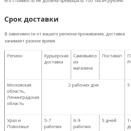
его стоимость не должна превышать 100 тысяч рублей.
Срок доставки
В зависимости от вашего региона проживания, доставка
занимает разное время.
Регион
Курьерская
Самовывоз
Постамат
П
доставка
из
Р
магазина
Московская
2 рабочих дня
5
область,
Ленинградская
область
Урал и
5-7
6-9
5 дней
1
Поволжье
рабочих
рабочих
д