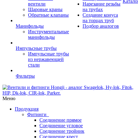
Катало
вентили
Нарезание резьбы
Шаровые краны
на трубах
Обратные клапаны
Создание конуса
на торцах труб
Манифольды
Подбор аналогов
Инструментальные
манифольды
Импульсные трубы
Импульсные трубы
из нержавеющей
стали
Фильтры
Меню
Продукция
Фитинги
Соединение прямое
Соединение угловое
Соединение тройник
Соединение крест