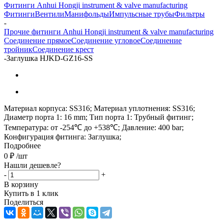
Фитинги Anhui Hongji instrument & valve manufacturing
Фитинги
Вентили
Манифольды
Импульсные трубы
Фильтры
-
Прочие фитинги Anhui Hongji instrument & valve manufacturing
Соединение прямое
Соединение угловое
Соединение
тройник
Соединение крест
-
Заглушка HJKD-GZ16-SS
Материал корпуса: SS316; Материал уплотнения: SS316;
Диаметр порта 1: 16 mm; Тип порта 1: Трубный фитинг;
Температура: от -254℃ до +538℃; Давление: 400 bar;
Конфигурация фитинга: Заглушка;
Подробнее
0
₽
/шт
Нашли дешевле?
-
+
В корзину
Купить в 1 клик
Поделиться