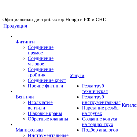
Официальный дистрибьютор Hongji в РФ и СНГ.
Продукция
Фитинги
Соединение
прямое
Соединение
угловое
Соединение
тройник
Услуги
Соединение крест
Прочие фитинги
Резка труб
техническая
Вентили
Резка труб
Игольчатые
инструментальная
Катало
вентили
Нарезание резьбы
Шаровые краны
на трубах
Обратные клапаны
Создание конуса
на торцах труб
Манифольды
Подбор аналогов
Инструментальные