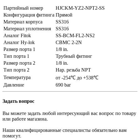
Партийный номер
HJCKM-YZ2-NPT2-SS
Конфигурация фитинга
Прямой
Материал корпуса
SS316
Материал уплотнения
SS316
Аналог Fitok
SS-BCM-FL2-NS2
Аналог Hy-lok
CBMC 2-2N
Размер порта 1
1/8 in.
Тип порта 1
Трубный фитинг
Размер порта 2
1/8 in.
Тип порта 2
Нар. резьба NPT
Температура
от -254℃ до +538℃
Давление
690 bar
Задать вопрос
Вы можете задать любой интересующий вас вопрос по товару
или работе магазина.
Наши квалифицированные специалисты обязательно вам
помогут.