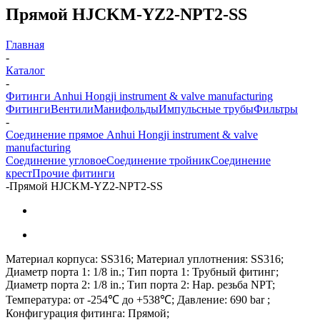
Прямой HJCKM-YZ2-NPT2-SS
Главная
-
Каталог
-
Фитинги Anhui Hongji instrument & valve manufacturing
Фитинги
Вентили
Манифольды
Импульсные трубы
Фильтры
-
Соединение прямое Anhui Hongji instrument & valve
manufacturing
Соединение угловое
Соединение тройник
Соединение
крест
Прочие фитинги
-
Прямой HJCKM-YZ2-NPT2-SS
Материал корпуса: SS316; Материал уплотнения: SS316;
Диаметр порта 1: 1/8 in.; Тип порта 1: Трубный фитинг;
Диаметр порта 2: 1/8 in.; Тип порта 2: Нар. резьба NPT;
Температура: от -254℃ до +538℃; Давление: 690 bar ;
Конфигурация фитинга: Прямой;