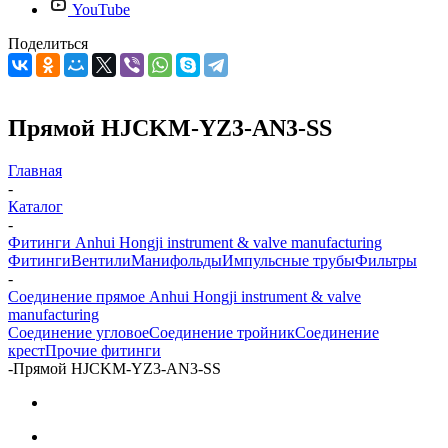
YouTube
Поделиться
Прямой HJCKM-YZ3-AN3-SS
Главная
-
Каталог
-
Фитинги Anhui Hongji instrument & valve manufacturing
Фитинги
Вентили
Манифольды
Импульсные трубы
Фильтры
-
Соединение прямое Anhui Hongji instrument & valve
manufacturing
Соединение угловое
Соединение тройник
Соединение
крест
Прочие фитинги
-
Прямой HJCKM-YZ3-AN3-SS