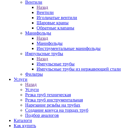
Вентили
Назад
Вентили
Игольчатые вентили
Шаровые краны
Обратные клапаны
Манифольды
Назад
Манифольды
Инструментальные манифольды
Импульсные трубы
Назад
Импульсные трубы
Импульсные трубы из нержавеющей стали
Фильтры
Услуги
Назад
Услуги
Резка труб техническая
Резка труб инструментальная
Нарезание резьбы на трубах
Создание конуса на торцах труб
Подбор аналогов
Каталоги
Как купить