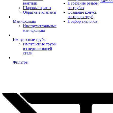
Катало
вентили
Нарезание резьбы
Шаровые краны
на трубах
Обратные клапаны
Создание конуса
на торцах труб
Манифольды
Подбор аналогов
Инструментальные
манифольды
Импульсные трубы
Импульсные трубы
из нержавеющей
стали
Фильтры