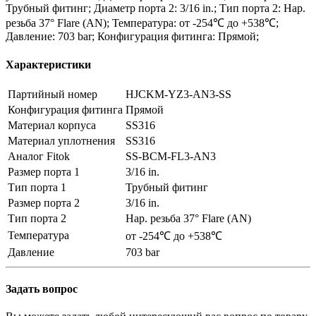
Трубный фитинг; Диаметр порта 2: 3/16 in.; Тип порта 2: Нар.
резьба 37° Flare (AN); Температура: от -254℃ до +538℃;
Давление: 703 bar; Конфигурация фитинга: Прямой;
Характеристики
Партийный номер
HJCKM-YZ3-AN3-SS
Конфигурация фитинга
Прямой
Материал корпуса
SS316
Материал уплотнения
SS316
Аналог Fitok
SS-BCM-FL3-AN3
Размер порта 1
3/16 in.
Тип порта 1
Трубный фитинг
Размер порта 2
3/16 in.
Тип порта 2
Нар. резьба 37° Flare (AN)
Температура
от -254℃ до +538℃
Давление
703 bar
Задать вопрос