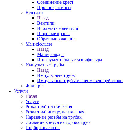
Соединение крест
Прочие фитинги
Вентили
Назад
Вентили
Игольчатые вентили
Шаровые краны
Обратные клапаны
Манифольды
Назад
Манифольды
Инструментальные манифольды
Импульсные трубы
Назад
Импульсные трубы
Импульсные трубы из нержавеющей стали
Фильтры
Услуги
Назад
Услуги
Резка труб техническая
Резка труб инструментальная
Нарезание резьбы на трубах
Создание конуса на торцах труб
Подбор аналогов