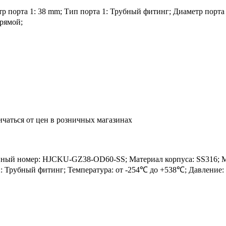
р порта 1: 38 mm; Тип порта 1: Трубный фитинг; Диаметр порта 
рямой;
ичаться от цен в розничных магазинах
й номер: HJCKU-GZ38-OD60-SS; Материал корпуса: SS316; Мат
2: Трубный фитинг; Температура: от -254℃ до +538℃; Давление: