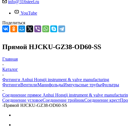
info@316steel.ru
YouTube
Поделиться
Прямой HJCKU-GZ38-OD60-SS
Главная
-
Каталог
-
Фитинги Anhui Hongji instrument & valve manufacturing
Фитинги
Вентили
Манифольды
Импульсные трубы
Фильтры
-
Соединение прямое Anhui Hongji instrument & valve manufacturi
Соединение угловое
Соединение тройник
Соединение крест
Про
-
Прямой HJCKU-GZ38-OD60-SS