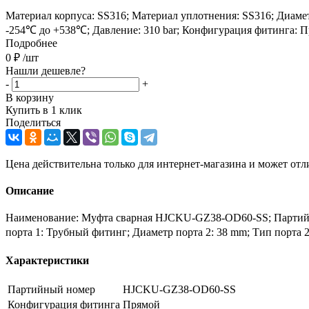
Материал корпуса: SS316; Материал уплотнения: SS316; Диамет
-254℃ до +538℃; Давление: 310 bar; Конфигурация фитинга: П
Подробнее
0
₽
/шт
Нашли дешевле?
-
+
В корзину
Купить в 1 клик
Поделиться
Цена действительна только для интернет-магазина и может отл
Описание
Наименование: Муфта сварная HJCKU-GZ38-OD60-SS; Партийны
порта 1: Трубный фитинг; Диаметр порта 2: 38 mm; Тип порта 
Характеристики
Партийный номер
HJCKU-GZ38-OD60-SS
Конфигурация фитинга
Прямой