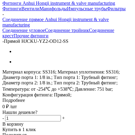
Фитинги Anhui Hongji instrument & valve manufacturing
Фитинги
Вентили
Манифольды
Импульсные трубы
Фильтры
-
Соединение прямое Anhui Hongji instrument & valve
manufacturing
Соединение угловое
Соединение тройник
Соединение
крест
Прочие фитинги
-
Прямой HJCKU-YZ2-OD12-SS
Материал корпуса: SS316; Материал уплотнения: SS316;
Диаметр порта 1: 1/8 in.; Тип порта 1: Трубный фитинг;
Диаметр порта 2: 1/8 in.; Тип порта 2: Трубный фитинг;
Температура: от -254℃ до +538℃; Давление: 751 bar;
Конфигурация фитинга: Прямой;
Подробнее
0
₽
/шт
Нашли дешевле?
-
+
В корзину
Купить в 1 клик
Поделиться