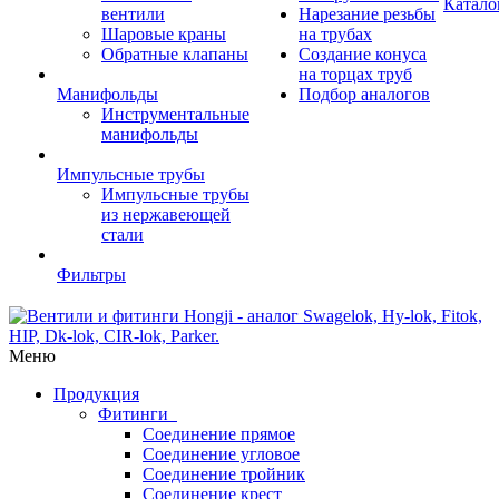
Катало
вентили
Нарезание резьбы
Шаровые краны
на трубах
Обратные клапаны
Создание конуса
на торцах труб
Манифольды
Подбор аналогов
Инструментальные
манифольды
Импульсные трубы
Импульсные трубы
из нержавеющей
стали
Фильтры
Меню
Продукция
Фитинги
Соединение прямое
Соединение угловое
Соединение тройник
Соединение крест