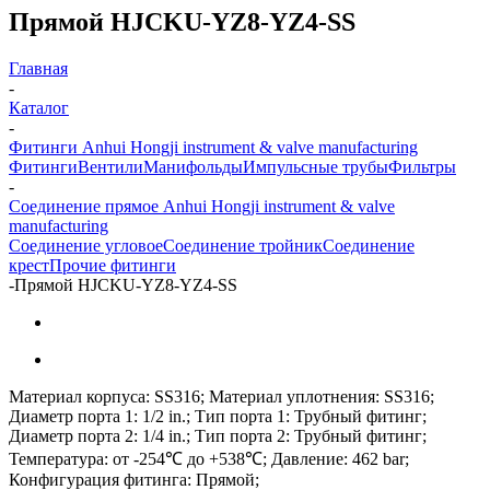
Прямой HJCKU-YZ8-YZ4-SS
Главная
-
Каталог
-
Фитинги Anhui Hongji instrument & valve manufacturing
Фитинги
Вентили
Манифольды
Импульсные трубы
Фильтры
-
Соединение прямое Anhui Hongji instrument & valve
manufacturing
Соединение угловое
Соединение тройник
Соединение
крест
Прочие фитинги
-
Прямой HJCKU-YZ8-YZ4-SS
Материал корпуса: SS316; Материал уплотнения: SS316;
Диаметр порта 1: 1/2 in.; Тип порта 1: Трубный фитинг;
Диаметр порта 2: 1/4 in.; Тип порта 2: Трубный фитинг;
Температура: от -254℃ до +538℃; Давление: 462 bar;
Конфигурация фитинга: Прямой;