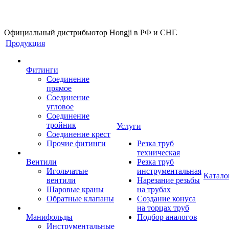
Официальный дистрибьютор Hongji в РФ и СНГ.
Продукция
Фитинги
Соединение
прямое
Соединение
угловое
Соединение
тройник
Услуги
Соединение крест
Прочие фитинги
Резка труб
техническая
Вентили
Резка труб
Игольчатые
инструментальная
Катало
вентили
Нарезание резьбы
Шаровые краны
на трубах
Обратные клапаны
Создание конуса
на торцах труб
Манифольды
Подбор аналогов
Инструментальные