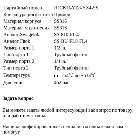
Партийный номер
HJCKU-YZ8-YZ4-SS
Конфигурация фитинга
Прямой
Материал корпуса
SS316
Материал уплотнения
SS316
Аналог Swagelok
SS-810-61-4
Аналог Fitok
SS-BU-FL8-FL4
Размер порта 1
1/2 in.
Тип порта 1
Трубный фитинг
Размер порта 2
1/4 in.
Тип порта 2
Трубный фитинг
Температура
от -254℃ до +538℃
Давление
462 bar
Задать вопрос
Вы можете задать любой интересующий вас вопрос по товару
или работе магазина.
Наши квалифицированные специалисты обязательно вам
помогут.