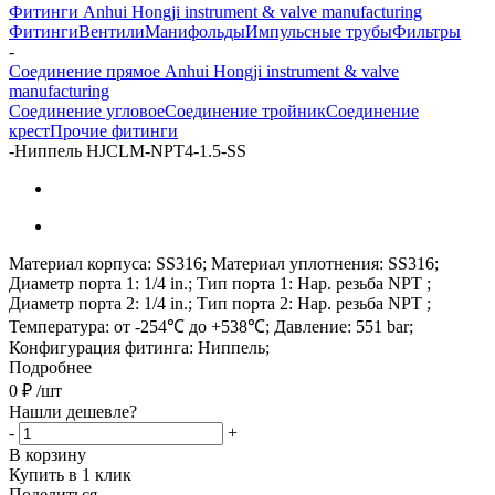
Фитинги Anhui Hongji instrument & valve manufacturing
Фитинги
Вентили
Манифольды
Импульсные трубы
Фильтры
-
Соединение прямое Anhui Hongji instrument & valve
manufacturing
Соединение угловое
Соединение тройник
Соединение
крест
Прочие фитинги
-
Ниппель HJCLM-NPT4-1.5-SS
Материал корпуса: SS316; Материал уплотнения: SS316;
Диаметр порта 1: 1/4 in.; Тип порта 1: Нар. резьба NPT ;
Диаметр порта 2: 1/4 in.; Тип порта 2: Нар. резьба NPT ;
Температура: от -254℃ до +538℃; Давление: 551 bar;
Конфигурация фитинга: Ниппель;
Подробнее
0
₽
/шт
Нашли дешевле?
-
+
В корзину
Купить в 1 клик
Поделиться