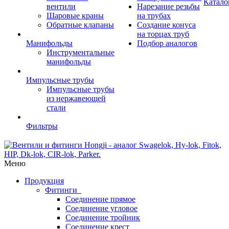
Катало
вентили
Нарезание резьбы
Шаровые краны
на трубах
Обратные клапаны
Создание конуса
на торцах труб
Манифольды
Подбор аналогов
Инструментальные
манифольды
Импульсные трубы
Импульсные трубы
из нержавеющей
стали
Фильтры
Меню
Продукция
Фитинги
Соединение прямое
Соединение угловое
Соединение тройник
Соединение крест