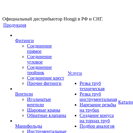
Официальный дистрибьютор Hongji в РФ и СНГ.
Продукция
Фитинги
Соединение
прямое
Соединение
угловое
Соединение
тройник
Услуги
Соединение крест
Прочие фитинги
Резка труб
техническая
Вентили
Резка труб
Игольчатые
инструментальная
Катало
вентили
Нарезание резьбы
Шаровые краны
на трубах
Обратные клапаны
Создание конуса
на торцах труб
Манифольды
Подбор аналогов
Инструментальные