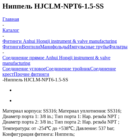
Ниппель HJCLM-NPT6-1.5-SS
Главная
-
Каталог
-
Фитинги Anhui Hongji instrument & valve manufacturing
Фитинги
Вентили
Манифольды
Импульсные трубы
Фильтры
-
Соединение прямое Anhui Hongji instrument & valve
manufacturing
Соединение угловое
Соединение тройник
Соединение
крест
Прочие фитинги
-
Ниппель HJCLM-NPT6-1.5-SS
Материал корпуса: SS316; Материал уплотнения: SS316;
Диаметр порта 1: 3/8 in.; Тип порта 1: Нар. резьба NPT ;
Диаметр порта 2: 3/8 in.; Тип порта 2: Нар. резьба NPT ;
Температура: от -254℃ до +538℃; Давление: 537 bar;
Конфигурация фитинга: Ниппель;