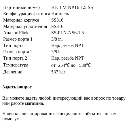
Партийный номер
HJCLM-NPT6-1.5-SS
Конфигурация фитинга
Ниппель
Материал корпуса
SS316
Материал уплотнения
SS316
Аналог Fitok
SS-PLN-NS6-1.5
Размер порта 1
3/8 in.
Тип порта 1
Нар. резьба NPT
Размер порта 2
3/8 in.
Тип порта 2
Нар. резьба NPT
Температура
от -254℃ до +538℃
Давление
537 bar
Задать вопрос
Вы можете задать любой интересующий вас вопрос по товару
или работе магазина.
Наши квалифицированные специалисты обязательно вам
помогут.