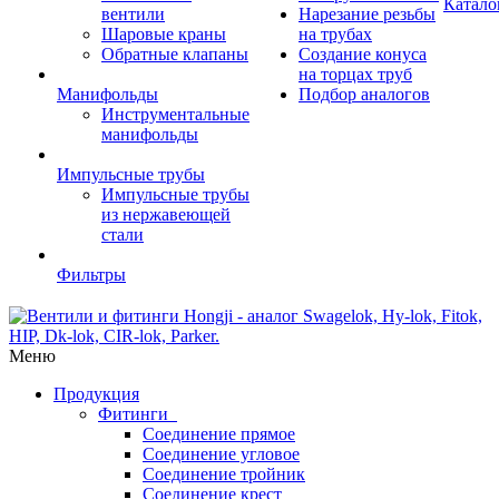
Катало
вентили
Нарезание резьбы
Шаровые краны
на трубах
Обратные клапаны
Создание конуса
на торцах труб
Манифольды
Подбор аналогов
Инструментальные
манифольды
Импульсные трубы
Импульсные трубы
из нержавеющей
стали
Фильтры
Меню
Продукция
Фитинги
Соединение прямое
Соединение угловое
Соединение тройник
Соединение крест