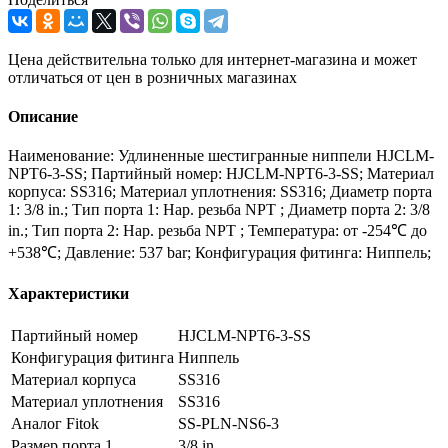
Цена действительна только для интернет-магазина и может
отличаться от цен в розничных магазинах
Описание
Наименование: Удлиненные шестигранные ниппели HJCLM-
NPT6-3-SS; Партийный номер: HJCLM-NPT6-3-SS; Материал
корпуса: SS316; Материал уплотнения: SS316; Диаметр порта
1: 3/8 in.; Тип порта 1: Нар. резьба NPT ; Диаметр порта 2: 3/8
in.; Тип порта 2: Нар. резьба NPT ; Температура: от -254℃ до
+538℃; Давление: 537 bar; Конфигурация фитинга: Ниппель;
Характеристики
Партийный номер
HJCLM-NPT6-3-SS
Конфигурация фитинга
Ниппель
Материал корпуса
SS316
Материал уплотнения
SS316
Аналог Fitok
SS-PLN-NS6-3
Размер порта 1
3/8 in.