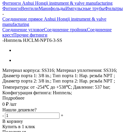
Фитинги Anhui Hongji instrument & valve manufacturing
Фитинги
Вентили
Манифольды
Импульсные трубы
Фильтры
-
Соединение прямое Anhui Hongji instrument & valve
manufacturing
Соединение угловое
Соединение тройник
Соединение
крест
Прочие фитинги
-
Ниппель HJCLM-NPT6-3-SS
Материал корпуса: SS316; Материал уплотнения: SS316;
Диаметр порта 1: 3/8 in.; Тип порта 1: Нар. резьба NPT ;
Диаметр порта 2: 3/8 in.; Тип порта 2: Нар. резьба NPT ;
Температура: от -254℃ до +538℃; Давление: 537 bar;
Конфигурация фитинга: Ниппель;
Подробнее
0
₽
/шт
Нашли дешевле?
-
+
В корзину
Купить в 1 клик
Поделиться