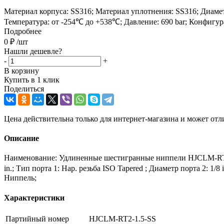
Материал корпуса: SS316; Материал уплотнения: SS316; Диаметр по
Температура: от -254℃ до +538℃; Давление: 690 bar; Конфигу
Подробнее
0
₽
/шт
Нашли дешевле?
-
+
В корзину
Купить в 1 клик
Поделиться
Цена действительна только для интернет-магазина и может отл
Описание
Наименование: Удлиненные шестигранные ниппели HJCLM-RT2-1
in.; Тип порта 1: Нар. резьба ISO Tapered ; Диаметр порта 2: 1/
Ниппель;
Характеристики
Партийный номер
HJCLM-RT2-1.5-SS