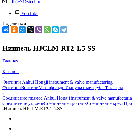
info@316steel.ru
YouTube
Поделиться
Ниппель HJCLM-RT2-1.5-SS
Главная
-
Каталог
-
Фитинги Anhui Hongji instrument & valve manufacturing
Фитинги
Вентили
Манифольды
Импульсные трубы
Фильтры
-
Соединение прямое Anhui Hongji instrument & valve manufacturi
Соединение угловое
Соединение тройник
Соединение крест
Про
-
Ниппель HJCLM-RT2-1.5-SS