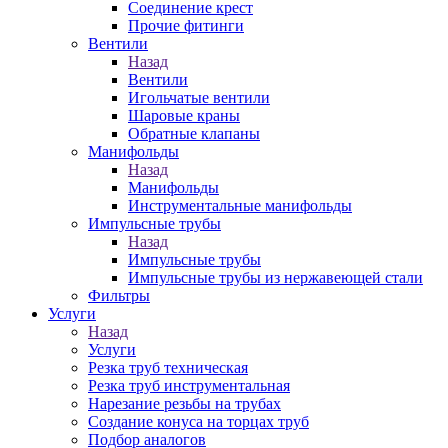
Соединение крест
Прочие фитинги
Вентили
Назад
Вентили
Игольчатые вентили
Шаровые краны
Обратные клапаны
Манифольды
Назад
Манифольды
Инструментальные манифольды
Импульсные трубы
Назад
Импульсные трубы
Импульсные трубы из нержавеющей стали
Фильтры
Услуги
Назад
Услуги
Резка труб техническая
Резка труб инструментальная
Нарезание резьбы на трубах
Создание конуса на торцах труб
Подбор аналогов