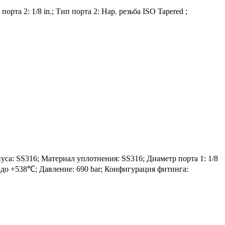
рта 2: 1/8 in.; Тип порта 2: Нар. резьба ISO Tapered ;
: SS316; Материал уплотнения: SS316; Диаметр порта 1: 1/8
54℃ до +538℃; Давление: 690 bar; Конфигурация фитинга: