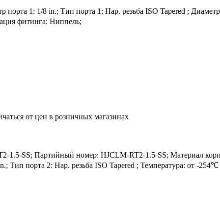
рта 1: 1/8 in.; Тип порта 1: Нар. резьба ISO Tapered ; Диаметр по
рация фитинга: Ниппель;
ичаться от цен в розничных магазинах
.5-SS; Партийный номер: HJCLM-RT2-1.5-SS; Материал корпуса
8 in.; Тип порта 2: Нар. резьба ISO Tapered ; Температура: от -2