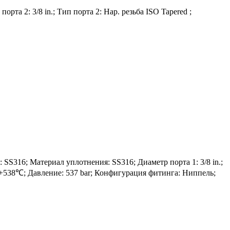
рта 2: 3/8 in.; Тип порта 2: Нар. резьба ISO Tapered ;
16; Материал уплотнения: SS316; Диаметр порта 1: 3/8 in.;
 до +538℃; Давление: 537 bar; Конфигурация фитинга: Ниппель;