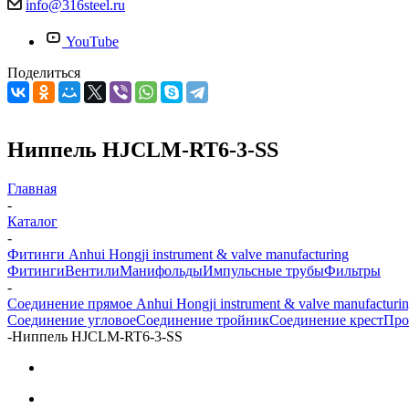
info@316steel.ru
YouTube
Поделиться
Ниппель HJCLM-RT6-3-SS
Главная
-
Каталог
-
Фитинги Anhui Hongji instrument & valve manufacturing
Фитинги
Вентили
Манифольды
Импульсные трубы
Фильтры
-
Соединение прямое Anhui Hongji instrument & valve manufacturi
Соединение угловое
Соединение тройник
Соединение крест
Про
-
Ниппель HJCLM-RT6-3-SS