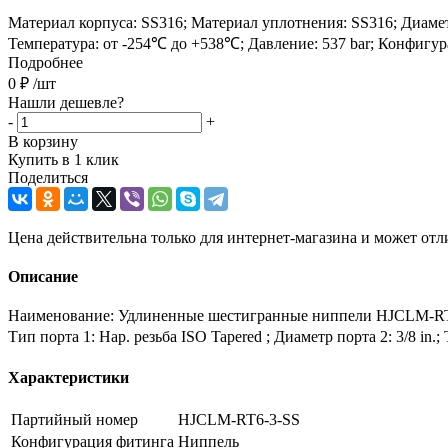
Материал корпуса: SS316; Материал уплотнения: SS316; Диаметр по
Температура: от -254℃ до +538℃; Давление: 537 bar; Конфигу
Подробнее
0
₽
/шт
Нашли дешевле?
-
+
В корзину
Купить в 1 клик
Поделиться
Цена действительна только для интернет-магазина и может отл
Описание
Наименование: Удлиненные шестигранные ниппели HJCLM-RT6-3
Тип порта 1: Нар. резьба ISO Tapered ; Диаметр порта 2: 3/8 in
Характеристики
Партийный номер
HJCLM-RT6-3-SS
Конфигурация фитинга
Ниппель