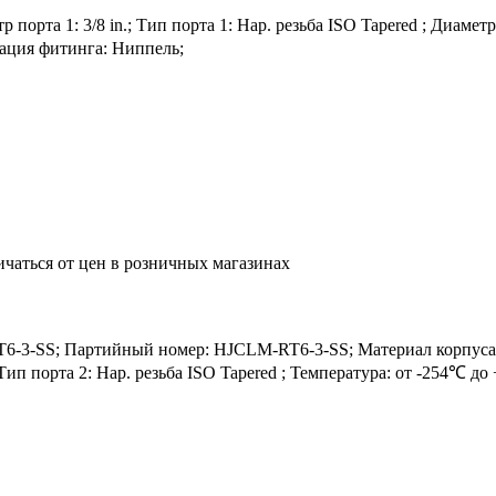
рта 1: 3/8 in.; Тип порта 1: Нар. резьба ISO Tapered ; Диаметр по
рация фитинга: Ниппель;
ичаться от цен в розничных магазинах
-SS; Партийный номер: HJCLM-RT6-3-SS; Материал корпуса: SS3
.; Тип порта 2: Нар. резьба ISO Tapered ; Температура: от -254℃