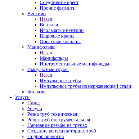
Соединение крест
Прочие фитинги
Вентили
Назад
Вентили
Игольчатые вентили
Шаровые краны
Обратные клапаны
Манифольды
Назад
Манифольды
Инструментальные манифольды
Импульсные трубы
Назад
Импульсные трубы
Импульсные трубы из нержавеющей стали
Фильтры
Услуги
Назад
Услуги
Резка труб техническая
Резка труб инструментальная
Нарезание резьбы на трубах
Создание конуса на торцах труб
Подбор аналогов