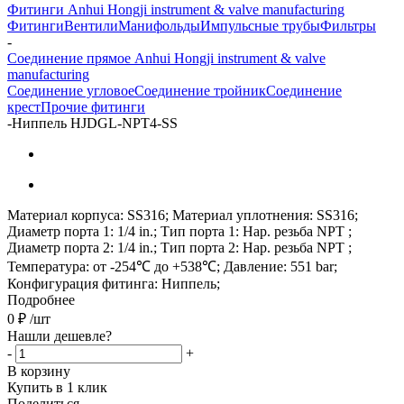
Фитинги Anhui Hongji instrument & valve manufacturing
Фитинги
Вентили
Манифольды
Импульсные трубы
Фильтры
-
Соединение прямое Anhui Hongji instrument & valve
manufacturing
Соединение угловое
Соединение тройник
Соединение
крест
Прочие фитинги
-
Ниппель HJDGL-NPT4-SS
Материал корпуса: SS316; Материал уплотнения: SS316;
Диаметр порта 1: 1/4 in.; Тип порта 1: Нар. резьба NPT ;
Диаметр порта 2: 1/4 in.; Тип порта 2: Нар. резьба NPT ;
Температура: от -254℃ до +538℃; Давление: 551 bar;
Конфигурация фитинга: Ниппель;
Подробнее
0
₽
/шт
Нашли дешевле?
-
+
В корзину
Купить в 1 клик
Поделиться