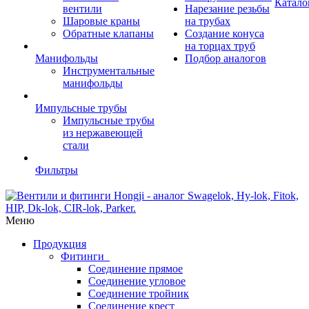
Катало
вентили
Нарезание резьбы
Шаровые краны
на трубах
Обратные клапаны
Создание конуса
на торцах труб
Манифольды
Подбор аналогов
Инструментальные
манифольды
Импульсные трубы
Импульсные трубы
из нержавеющей
стали
Фильтры
Меню
Продукция
Фитинги
Соединение прямое
Соединение угловое
Соединение тройник
Соединение крест