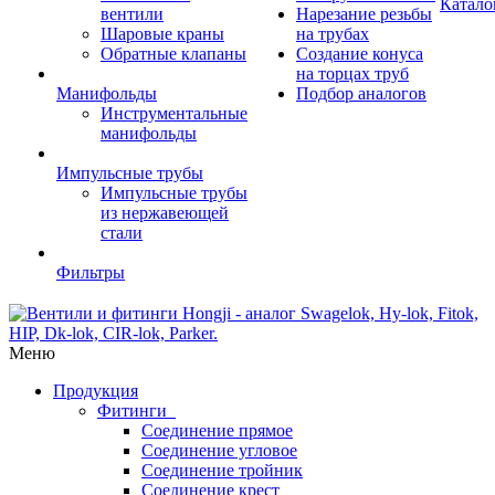
Катало
вентили
Нарезание резьбы
Шаровые краны
на трубах
Обратные клапаны
Создание конуса
на торцах труб
Манифольды
Подбор аналогов
Инструментальные
манифольды
Импульсные трубы
Импульсные трубы
из нержавеющей
стали
Фильтры
Меню
Продукция
Фитинги
Соединение прямое
Соединение угловое
Соединение тройник
Соединение крест