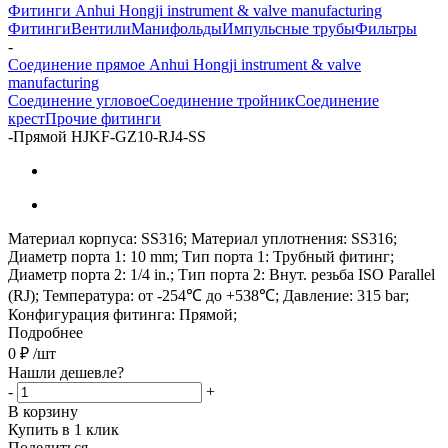
Фитинги Anhui Hongji instrument & valve manufacturing
Фитинги
Вентили
Манифольды
Импульсные трубы
Фильтры
-
Соединение прямое Anhui Hongji instrument & valve
manufacturing
Соединение угловое
Соединение тройник
Соединение
крест
Прочие фитинги
-
Прямой HJKF-GZ10-RJ4-SS
Материал корпуса: SS316; Материал уплотнения: SS316;
Диаметр порта 1: 10 mm; Тип порта 1: Трубный фитинг;
Диаметр порта 2: 1/4 in.; Тип порта 2: Внут. резьба ISO Parallel
(RJ); Температура: от -254℃ до +538℃; Давление: 315 bar;
Конфигурация фитинга: Прямой;
Подробнее
0
₽
/шт
Нашли дешевле?
-
+
В корзину
Купить в 1 клик
Поделиться