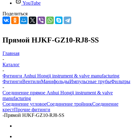
YouTube
Поделиться
Прямой HJKF-GZ10-RJ8-SS
Главная
-
Каталог
-
Фитинги Anhui Hongji instrument & valve manufacturing
Фитинги
Вентили
Манифольды
Импульсные трубы
Фильтры
-
Соединение прямое Anhui Hongji instrument & valve
manufacturing
Соединение угловое
Соединение тройник
Соединение
крест
Прочие фитинги
-
Прямой HJKF-GZ10-RJ8-SS