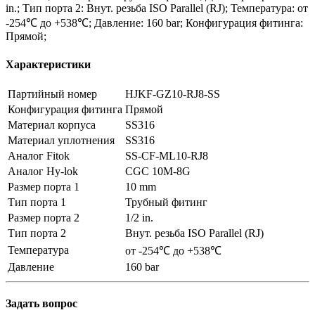
in.; Тип порта 2: Внут. резьба ISO Parallel (RJ); Температура: от
-254℃ до +538℃; Давление: 160 bar; Конфигурация фитинга:
Прямой;
Характеристики
Партийный номер
HJKF-GZ10-RJ8-SS
Конфигурация фитинга
Прямой
Материал корпуса
SS316
Материал уплотнения
SS316
Аналог Fitok
SS-CF-ML10-RJ8
Аналог Hy-lok
CGC 10M-8G
Размер порта 1
10 mm
Тип порта 1
Трубный фитинг
Размер порта 2
1/2 in.
Тип порта 2
Внут. резьба ISO Parallel (RJ)
Температура
от -254℃ до +538℃
Давление
160 bar
Задать вопрос