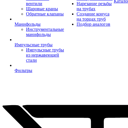
Катало
вентили
Нарезание резьбы
Шаровые краны
на трубах
Обратные клапаны
Создание конуса
на торцах труб
Манифольды
Подбор аналогов
Инструментальные
манифольды
Импульсные трубы
Импульсные трубы
из нержавеющей
стали
Фильтры