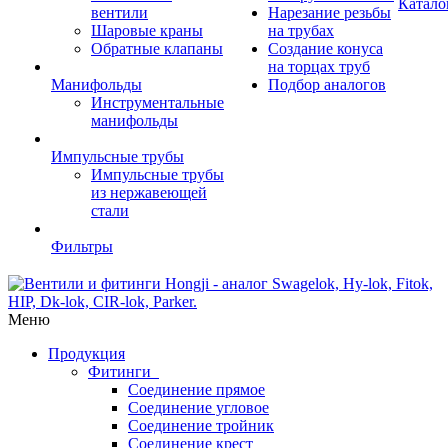
Катало
вентили
Нарезание резьбы
Шаровые краны
на трубах
Обратные клапаны
Создание конуса
на торцах труб
Манифольды
Подбор аналогов
Инструментальные
манифольды
Импульсные трубы
Импульсные трубы
из нержавеющей
стали
Фильтры
Меню
Продукция
Фитинги
Соединение прямое
Соединение угловое
Соединение тройник
Соединение крест