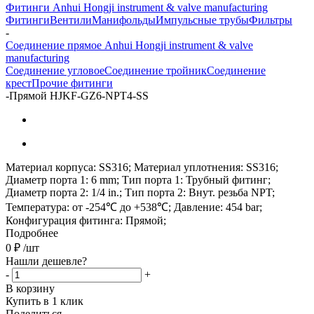
Фитинги Anhui Hongji instrument & valve manufacturing
Фитинги
Вентили
Манифольды
Импульсные трубы
Фильтры
-
Соединение прямое Anhui Hongji instrument & valve
manufacturing
Соединение угловое
Соединение тройник
Соединение
крест
Прочие фитинги
-
Прямой HJKF-GZ6-NPT4-SS
Материал корпуса: SS316; Материал уплотнения: SS316;
Диаметр порта 1: 6 mm; Тип порта 1: Трубный фитинг;
Диаметр порта 2: 1/4 in.; Тип порта 2: Внут. резьба NPT;
Температура: от -254℃ до +538℃; Давление: 454 bar;
Конфигурация фитинга: Прямой;
Подробнее
0
₽
/шт
Нашли дешевле?
-
+
В корзину
Купить в 1 клик
Поделиться