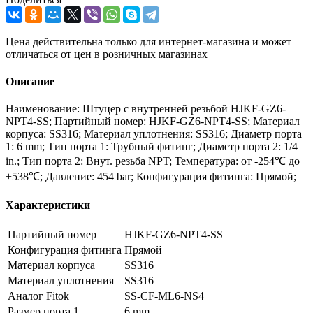
Цена действительна только для интернет-магазина и может
отличаться от цен в розничных магазинах
Описание
Наименование: Штуцер с внутренней резьбой HJKF-GZ6-
NPT4-SS; Партийный номер: HJKF-GZ6-NPT4-SS; Материал
корпуса: SS316; Материал уплотнения: SS316; Диаметр порта
1: 6 mm; Тип порта 1: Трубный фитинг; Диаметр порта 2: 1/4
in.; Тип порта 2: Внут. резьба NPT; Температура: от -254℃ до
+538℃; Давление: 454 bar; Конфигурация фитинга: Прямой;
Характеристики
Партийный номер
HJKF-GZ6-NPT4-SS
Конфигурация фитинга
Прямой
Материал корпуса
SS316
Материал уплотнения
SS316
Аналог Fitok
SS-CF-ML6-NS4
Размер порта 1
6 mm