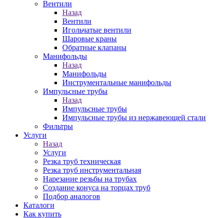
Вентили
Назад
Вентили
Игольчатые вентили
Шаровые краны
Обратные клапаны
Манифольды
Назад
Манифольды
Инструментальные манифольды
Импульсные трубы
Назад
Импульсные трубы
Импульсные трубы из нержавеющей стали
Фильтры
Услуги
Назад
Услуги
Резка труб техническая
Резка труб инструментальная
Нарезание резьбы на трубах
Создание конуса на торцах труб
Подбор аналогов
Каталоги
Как купить