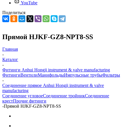
YouTube
Поделиться
Прямой HJKF-GZ8-NPT8-SS
Главная
-
Каталог
-
Фитинги Anhui Hongji instrument & valve manufacturing
Фитинги
Вентили
Манифольды
Импульсные трубы
Фильтры
-
Соединение прямое Anhui Hongji instrument & valve
manufacturing
Соединение угловое
Соединение тройник
Соединение
крест
Прочие фитинги
-
Прямой HJKF-GZ8-NPT8-SS