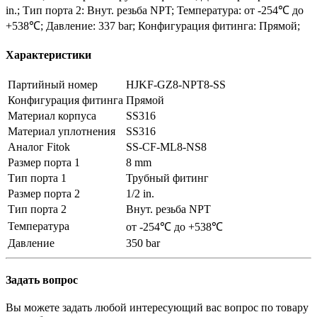
in.; Тип порта 2: Внут. резьба NPT; Температура: от -254℃ до
+538℃; Давление: 337 bar; Конфигурация фитинга: Прямой;
Характеристики
Партийный номер
HJKF-GZ8-NPT8-SS
Конфигурация фитинга
Прямой
Материал корпуса
SS316
Материал уплотнения
SS316
Аналог Fitok
SS-CF-ML8-NS8
Размер порта 1
8 mm
Тип порта 1
Трубный фитинг
Размер порта 2
1/2 in.
Тип порта 2
Внут. резьба NPT
Температура
от -254℃ до +538℃
Давление
350 bar
Задать вопрос
Вы можете задать любой интересующий вас вопрос по товару