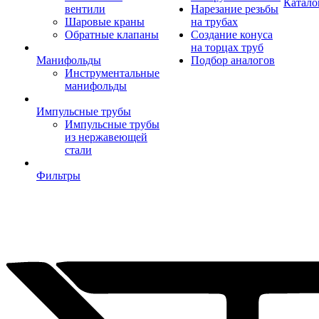
Катало
вентили
Нарезание резьбы
Шаровые краны
на трубах
Обратные клапаны
Создание конуса
на торцах труб
Манифольды
Подбор аналогов
Инструментальные
манифольды
Импульсные трубы
Импульсные трубы
из нержавеющей
стали
Фильтры