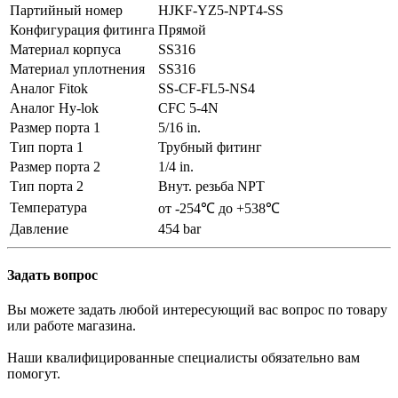
Партийный номер
HJKF-YZ5-NPT4-SS
Конфигурация фитинга
Прямой
Материал корпуса
SS316
Материал уплотнения
SS316
Аналог Fitok
SS-CF-FL5-NS4
Аналог Hy-lok
CFC 5-4N
Размер порта 1
5/16 in.
Тип порта 1
Трубный фитинг
Размер порта 2
1/4 in.
Тип порта 2
Внут. резьба NPT
Температура
от -254℃ до +538℃
Давление
454 bar
Задать вопрос
Вы можете задать любой интересующий вас вопрос по товару
или работе магазина.
Наши квалифицированные специалисты обязательно вам
помогут.