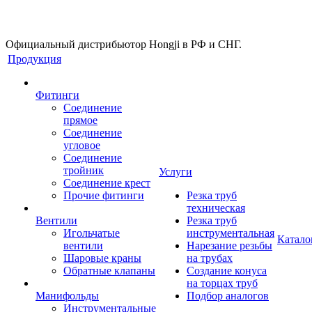
Официальный дистрибьютор Hongji в РФ и СНГ.
Продукция
Фитинги
Соединение
прямое
Соединение
угловое
Соединение
тройник
Услуги
Соединение крест
Прочие фитинги
Резка труб
техническая
Вентили
Резка труб
Игольчатые
инструментальная
Катало
вентили
Нарезание резьбы
Шаровые краны
на трубах
Обратные клапаны
Создание конуса
на торцах труб
Манифольды
Подбор аналогов
Инструментальные