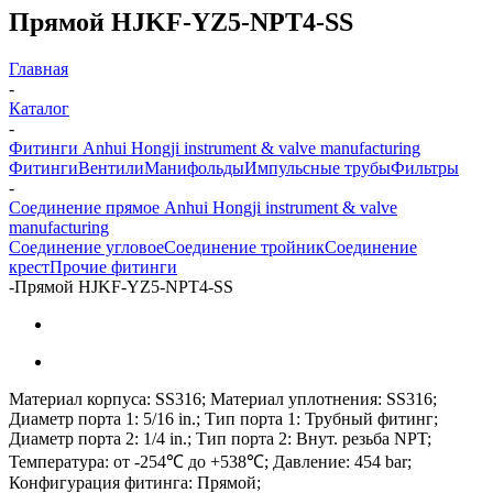
Прямой HJKF-YZ5-NPT4-SS
Главная
-
Каталог
-
Фитинги Anhui Hongji instrument & valve manufacturing
Фитинги
Вентили
Манифольды
Импульсные трубы
Фильтры
-
Соединение прямое Anhui Hongji instrument & valve
manufacturing
Соединение угловое
Соединение тройник
Соединение
крест
Прочие фитинги
-
Прямой HJKF-YZ5-NPT4-SS
Материал корпуса: SS316; Материал уплотнения: SS316;
Диаметр порта 1: 5/16 in.; Тип порта 1: Трубный фитинг;
Диаметр порта 2: 1/4 in.; Тип порта 2: Внут. резьба NPT;
Температура: от -254℃ до +538℃; Давление: 454 bar;
Конфигурация фитинга: Прямой;