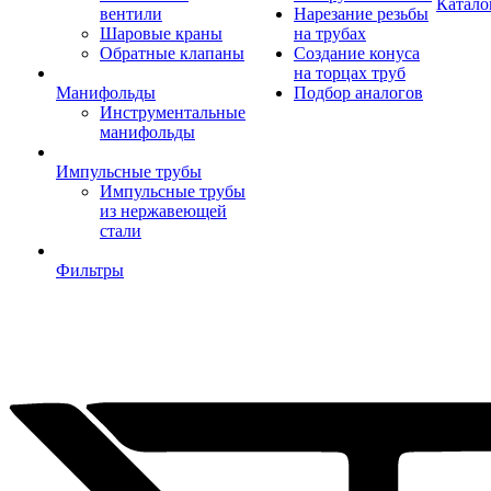
Катало
вентили
Нарезание резьбы
Шаровые краны
на трубах
Обратные клапаны
Создание конуса
на торцах труб
Манифольды
Подбор аналогов
Инструментальные
манифольды
Импульсные трубы
Импульсные трубы
из нержавеющей
стали
Фильтры