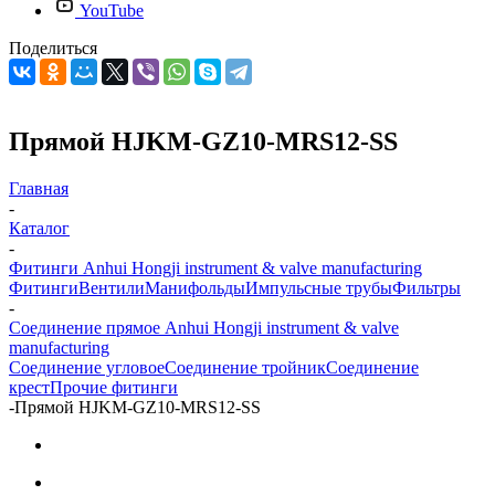
YouTube
Поделиться
Прямой HJKM-GZ10-MRS12-SS
Главная
-
Каталог
-
Фитинги Anhui Hongji instrument & valve manufacturing
Фитинги
Вентили
Манифольды
Импульсные трубы
Фильтры
-
Соединение прямое Anhui Hongji instrument & valve
manufacturing
Соединение угловое
Соединение тройник
Соединение
крест
Прочие фитинги
-
Прямой HJKM-GZ10-MRS12-SS