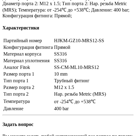
Диаметр порта 2: M12 x 1.5; Тип порта 2: Нар. резьба Metric
(MRS); Температура: от -254℃ до +538℃; Давление: 400 bar;
Конфигурация фитинга: Прямой;
Характеристики
Партийный номер
HJKM-GZ10-MRS12-SS
Конфигурация фитинга
Прямой
Материал корпуса
SS316
Материал уплотнения
SS316
Аналог Fitok
SS-CM-ML10-MRS12
Размер порта 1
10 mm
Тип порта 1
Трубный фитинг
Размер порта 2
M12 x 1.5
Тип порта 2
Нар. резьба Metric (MRS)
Температура
от -254℃ до +538℃
Давление
400 bar
Задать вопрос