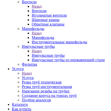
Вентили
Назад
Вентили
Игольчатые вентили
Шаровые краны
Обратные клапаны
Манифольды
Назад
Манифольды
Инструментальные манифольды
Импульсные трубы
Назад
Импульсные трубы
Импульсные трубы из нержавеющей стали
Фильтры
Услуги
Назад
Услуги
Резка труб техническая
Резка труб инструментальная
Нарезание резьбы на трубах
Создание конуса на торцах труб
Подбор аналогов
Каталоги
Как купить