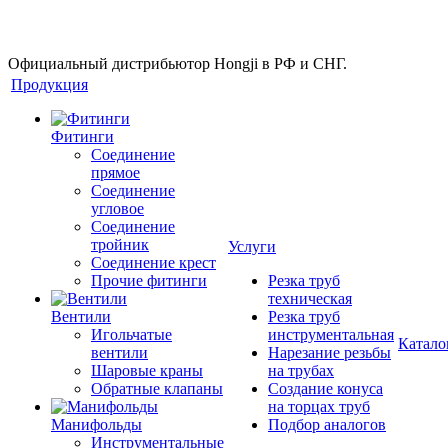
Официальный дистрибьютор Hongji в РФ и СНГ.
Продукция
Фитинги
Соединение
прямое
Соединение
угловое
Соединение
тройник
Услуги
Соединение крест
Прочие фитинги
Резка труб
техническая
Вентили
Резка труб
Игольчатые
инструментальная
Катало
вентили
Нарезание резьбы
Шаровые краны
на трубах
Обратные клапаны
Создание конуса
на торцах труб
Манифольды
Подбор аналогов
Инструментальные