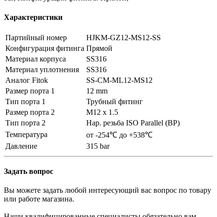
Характеристики
Партийный номер
HJKM-GZ12-MS12-SS
Конфигурация фитинга
Прямой
Материал корпуса
SS316
Материал уплотнения
SS316
Аналог Fitok
SS-CM-ML12-MS12
Размер порта 1
12 mm
Тип порта 1
Трубный фитинг
Размер порта 2
M12 x 1.5
Тип порта 2
Нар. резьба ISO Parallel (BP)
Температура
от -254℃ до +538℃
Давление
315 bar
Задать вопрос
Вы можете задать любой интересующий вас вопрос по товару
или работе магазина.
Наши квалифицированные специалисты обязательно вам