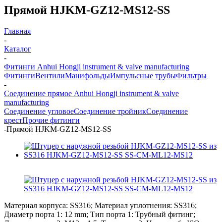
Прямой HJKM-GZ12-MS12-SS
Главная
-
Каталог
-
Фитинги Anhui Hongji instrument & valve manufacturing
Фитинги
Вентили
Манифольды
Импульсные трубы
Фильтры
-
Соединение прямое Anhui Hongji instrument & valve
manufacturing
Соединение угловое
Соединение тройник
Соединение
крест
Прочие фитинги
-
Прямой HJKM-GZ12-MS12-SS
Материал корпуса: SS316; Материал уплотнения: SS316;
Диаметр порта 1: 12 mm; Тип порта 1: Трубный фитинг;