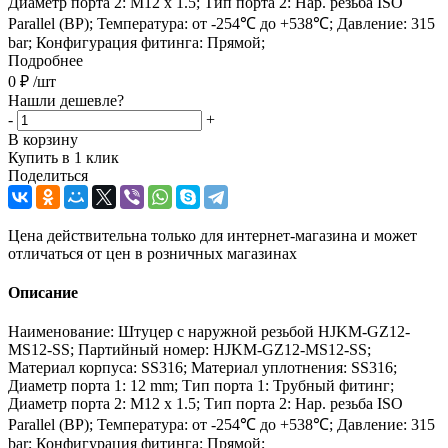
Диаметр порта 2: M12 x 1.5; Тип порта 2: Нар. резьба ISO
Parallel (BP); Температура: от -254℃ до +538℃; Давление: 315
bar; Конфигурация фитинга: Прямой;
Подробнее
0
₽
/шт
Нашли дешевле?
-
+
В корзину
Купить в 1 клик
Поделиться
Цена действительна только для интернет-магазина и может
отличаться от цен в розничных магазинах
Описание
Наименование: Штуцер с наружной резьбой HJKM-GZ12-
MS12-SS; Партийный номер: HJKM-GZ12-MS12-SS;
Материал корпуса: SS316; Материал уплотнения: SS316;
Диаметр порта 1: 12 mm; Тип порта 1: Трубный фитинг;
Диаметр порта 2: M12 x 1.5; Тип порта 2: Нар. резьба ISO
Parallel (BP); Температура: от -254℃ до +538℃; Давление: 315
bar; Конфигурация фитинга: Прямой;