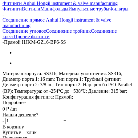
Фитинги Anhui Hongji instrument & valve manufacturing
Фитинги
Вентили
Манифольды
Импульсные трубы
Фильтры
-
Соединение прямое Anhui Hongji instrument & valve
manufacturing
Соединение угловое
Соединение тройник
Соединение
крест
Прочие фитинги
-
Прямой HJKM-GZ16-BP6-SS
Материал корпуса: SS316; Материал уплотнения: SS316;
Диаметр порта 1: 16 mm; Тип порта 1: Трубный фитинг;
Диаметр порта 2: 3/8 in.; Тип порта 2: Нар. резьба ISO Parallel
(BP); Температура: от -254℃ до +538℃; Давление: 315 bar;
Конфигурация фитинга: Прямой;
Подробнее
0
₽
/шт
Нашли дешевле?
-
+
В корзину
Купить в 1 клик
Поделиться