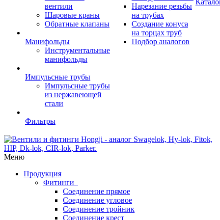
Катало
вентили
Нарезание резьбы
Шаровые краны
на трубах
Обратные клапаны
Создание конуса
на торцах труб
Манифольды
Подбор аналогов
Инструментальные
манифольды
Импульсные трубы
Импульсные трубы
из нержавеющей
стали
Фильтры
Меню
Продукция
Фитинги
Соединение прямое
Соединение угловое
Соединение тройник
Соединение крест