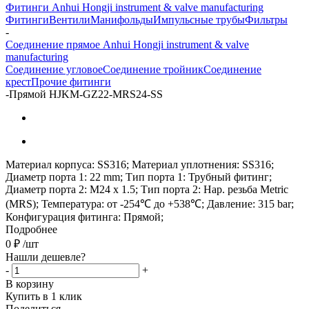
Фитинги Anhui Hongji instrument & valve manufacturing
Фитинги
Вентили
Манифольды
Импульсные трубы
Фильтры
-
Соединение прямое Anhui Hongji instrument & valve
manufacturing
Соединение угловое
Соединение тройник
Соединение
крест
Прочие фитинги
-
Прямой HJKM-GZ22-MRS24-SS
Материал корпуса: SS316; Материал уплотнения: SS316;
Диаметр порта 1: 22 mm; Тип порта 1: Трубный фитинг;
Диаметр порта 2: M24 x 1.5; Тип порта 2: Нар. резьба Metric
(MRS); Температура: от -254℃ до +538℃; Давление: 315 bar;
Конфигурация фитинга: Прямой;
Подробнее
0
₽
/шт
Нашли дешевле?
-
+
В корзину
Купить в 1 клик
Поделиться