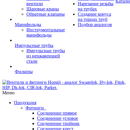
Катало
вентили
Нарезание резьбы
Шаровые краны
на трубах
Обратные клапаны
Создание конуса
на торцах труб
Манифольды
Подбор аналогов
Инструментальные
манифольды
Импульсные трубы
Импульсные трубы
из нержавеющей
стали
Фильтры
Меню
Продукция
Фитинги
Соединение прямое
Соединение угловое
Соединение тройник
Соединение крест