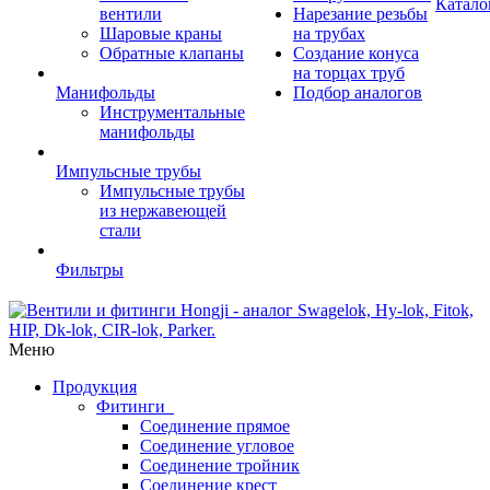
Катало
вентили
Нарезание резьбы
Шаровые краны
на трубах
Обратные клапаны
Создание конуса
на торцах труб
Манифольды
Подбор аналогов
Инструментальные
манифольды
Импульсные трубы
Импульсные трубы
из нержавеющей
стали
Фильтры
Меню
Продукция
Фитинги
Соединение прямое
Соединение угловое
Соединение тройник
Соединение крест