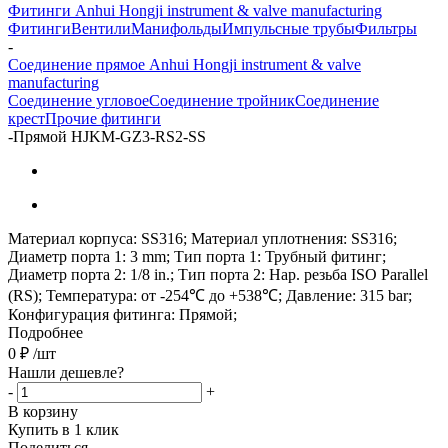
Фитинги Anhui Hongji instrument & valve manufacturing
Фитинги
Вентили
Манифольды
Импульсные трубы
Фильтры
-
Соединение прямое Anhui Hongji instrument & valve
manufacturing
Соединение угловое
Соединение тройник
Соединение
крест
Прочие фитинги
-
Прямой HJKM-GZ3-RS2-SS
Материал корпуса: SS316; Материал уплотнения: SS316;
Диаметр порта 1: 3 mm; Тип порта 1: Трубный фитинг;
Диаметр порта 2: 1/8 in.; Тип порта 2: Нар. резьба ISO Parallel
(RS); Температура: от -254℃ до +538℃; Давление: 315 bar;
Конфигурация фитинга: Прямой;
Подробнее
0
₽
/шт
Нашли дешевле?
-
+
В корзину
Купить в 1 клик
Поделиться