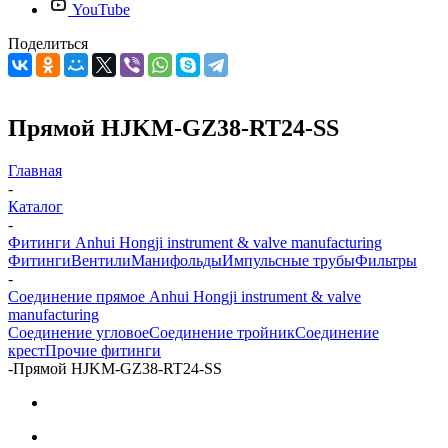
YouTube
Поделиться
Прямой HJKM-GZ38-RT24-SS
Главная
-
Каталог
-
Фитинги Anhui Hongji instrument & valve manufacturing
Фитинги
Вентили
Манифольды
Импульсные трубы
Фильтры
-
Соединение прямое Anhui Hongji instrument & valve
manufacturing
Соединение угловое
Соединение тройник
Соединение
крест
Прочие фитинги
-
Прямой HJKM-GZ38-RT24-SS