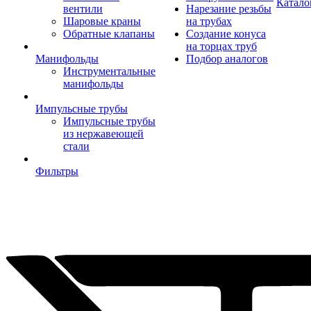
Катало
вентили
Нарезание резьбы
Шаровые краны
на трубах
Обратные клапаны
Создание конуса
на торцах труб
Манифольды
Подбор аналогов
Инструментальные
манифольды
Импульсные трубы
Импульсные трубы
из нержавеющей
стали
Фильтры