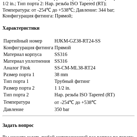
1/2 in.; Тип порта 2: Нар. резьба ISO Tapered (RT);
Температура: от -254℃ до +538℃; Давление: 344 bar;
Конфигурация фитинга: Прямой;
Характеристики
Партийный номер
HJKM-GZ38-RT24-SS
Конфигурация фитинга
Прямой
Материал корпуса
SS316
Материал уплотнения
SS316
Аналог Fitok
SS-CM-ML38-RT24
Размер порта 1
38 mm
Тип порта 1
Трубный фитинг
Размер порта 2
1 1/2 in.
Тип порта 2
Нар. резьба ISO Tapered (RT)
Температура
от -254℃ до +538℃
Давление
350 bar
Задать вопрос