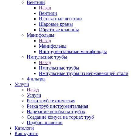
Вентили
Назад
Вентили
Игольчатые вентили
Шаровые краны
Обратные клапаны
Манифольды
Назад
Манифольды
Инструментальные манифольды
Импульсные трубы
Назад
Импульсные трубы
Импульсные трубы из нержавеющей стали
Фильтры
Услуги
Назад
Услуги
Резка труб техническая
Резка труб инструментальная
Нарезание резьбы на трубах
Создание конуса на торцах труб
Подбор аналогов
Каталоги
Как купить