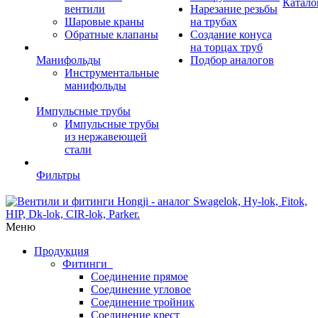
Катало
вентили
Нарезание резьбы
Шаровые краны
на трубах
Обратные клапаны
Создание конуса
на торцах труб
Манифольды
Подбор аналогов
Инструментальные
манифольды
Импульсные трубы
Импульсные трубы
из нержавеющей
стали
Фильтры
Меню
Продукция
Фитинги
Соединение прямое
Соединение угловое
Соединение тройник
Соединение крест