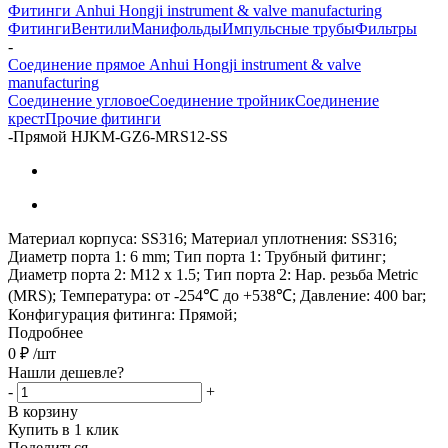
Фитинги Anhui Hongji instrument & valve manufacturing
Фитинги
Вентили
Манифольды
Импульсные трубы
Фильтры
-
Соединение прямое Anhui Hongji instrument & valve
manufacturing
Соединение угловое
Соединение тройник
Соединение
крест
Прочие фитинги
-
Прямой HJKM-GZ6-MRS12-SS
Материал корпуса: SS316; Материал уплотнения: SS316;
Диаметр порта 1: 6 mm; Тип порта 1: Трубный фитинг;
Диаметр порта 2: M12 x 1.5; Тип порта 2: Нар. резьба Metric
(MRS); Температура: от -254℃ до +538℃; Давление: 400 bar;
Конфигурация фитинга: Прямой;
Подробнее
0
₽
/шт
Нашли дешевле?
-
+
В корзину
Купить в 1 клик
Поделиться