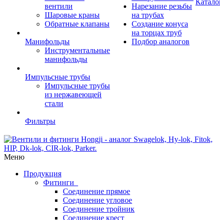
Катало
вентили
Нарезание резьбы
Шаровые краны
на трубах
Обратные клапаны
Создание конуса
на торцах труб
Манифольды
Подбор аналогов
Инструментальные
манифольды
Импульсные трубы
Импульсные трубы
из нержавеющей
стали
Фильтры
Меню
Продукция
Фитинги
Соединение прямое
Соединение угловое
Соединение тройник
Соединение крест