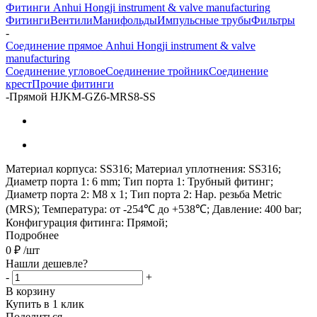
Фитинги Anhui Hongji instrument & valve manufacturing
Фитинги
Вентили
Манифольды
Импульсные трубы
Фильтры
-
Соединение прямое Anhui Hongji instrument & valve
manufacturing
Соединение угловое
Соединение тройник
Соединение
крест
Прочие фитинги
-
Прямой HJKM-GZ6-MRS8-SS
Материал корпуса: SS316; Материал уплотнения: SS316;
Диаметр порта 1: 6 mm; Тип порта 1: Трубный фитинг;
Диаметр порта 2: M8 x 1; Тип порта 2: Нар. резьба Metric
(MRS); Температура: от -254℃ до +538℃; Давление: 400 bar;
Конфигурация фитинга: Прямой;
Подробнее
0
₽
/шт
Нашли дешевле?
-
+
В корзину
Купить в 1 клик
Поделиться