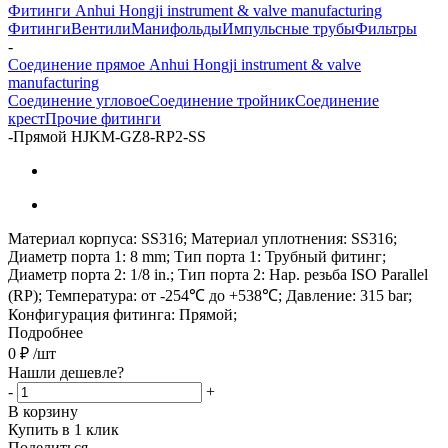
Фитинги Anhui Hongji instrument & valve manufacturing
Фитинги
Вентили
Манифольды
Импульсные трубы
Фильтры
-
Соединение прямое Anhui Hongji instrument & valve
manufacturing
Соединение угловое
Соединение тройник
Соединение
крест
Прочие фитинги
-
Прямой HJKM-GZ8-RP2-SS
Материал корпуса: SS316; Материал уплотнения: SS316;
Диаметр порта 1: 8 mm; Тип порта 1: Трубный фитинг;
Диаметр порта 2: 1/8 in.; Тип порта 2: Нар. резьба ISO Parallel
(RP); Температура: от -254℃ до +538℃; Давление: 315 bar;
Конфигурация фитинга: Прямой;
Подробнее
0
₽
/шт
Нашли дешевле?
-
+
В корзину
Купить в 1 клик
Поделиться