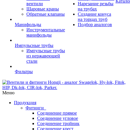
Катало
вентили
Нарезание резьбы
Шаровые краны
на трубах
Обратные клапаны
Создание конуса
на торцах труб
Манифольды
Подбор аналогов
Инструментальные
манифольды
Импульсные трубы
Импульсные трубы
из нержавеющей
стали
Фильтры
Меню
Продукция
Фитинги
Соединение прямое
Соединение угловое
Соединение тройник
Соединение крест