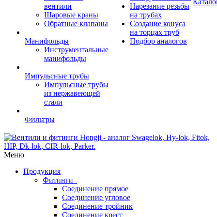
Катало
вентили
Нарезание резьбы
Шаровые краны
на трубах
Обратные клапаны
Создание конуса
на торцах труб
Манифольды
Подбор аналогов
Инструментальные
манифольды
Импульсные трубы
Импульсные трубы
из нержавеющей
стали
Фильтры
Меню
Продукция
Фитинги
Соединение прямое
Соединение угловое
Соединение тройник
Соединение крест