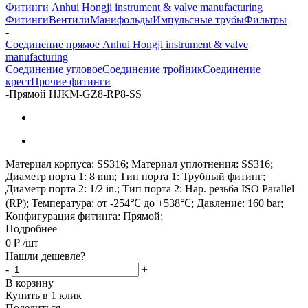
Фитинги Anhui Hongji instrument & valve manufacturing
Фитинги
Вентили
Манифольды
Импульсные трубы
Фильтры
-
Соединение прямое Anhui Hongji instrument & valve
manufacturing
Соединение угловое
Соединение тройник
Соединение
крест
Прочие фитинги
-
Прямой HJKM-GZ8-RP8-SS
Материал корпуса: SS316; Материал уплотнения: SS316;
Диаметр порта 1: 8 mm; Тип порта 1: Трубный фитинг;
Диаметр порта 2: 1/2 in.; Тип порта 2: Нар. резьба ISO Parallel
(RP); Температура: от -254℃ до +538℃; Давление: 160 bar;
Конфигурация фитинга: Прямой;
Подробнее
0
₽
/шт
Нашли дешевле?
-
+
В корзину
Купить в 1 клик
Поделиться