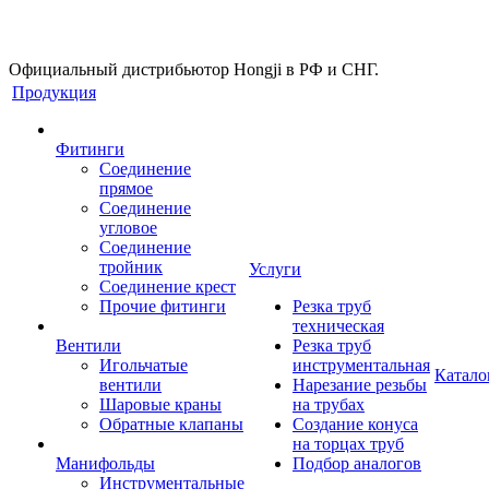
Официальный дистрибьютор Hongji в РФ и СНГ.
Продукция
Фитинги
Соединение
прямое
Соединение
угловое
Соединение
тройник
Услуги
Соединение крест
Прочие фитинги
Резка труб
техническая
Вентили
Резка труб
Игольчатые
инструментальная
Катало
вентили
Нарезание резьбы
Шаровые краны
на трубах
Обратные клапаны
Создание конуса
на торцах труб
Манифольды
Подбор аналогов
Инструментальные