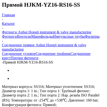
Прямой HJKM-YZ16-RS16-SS
Главная
-
Каталог
-
Фитинги Anhui Hongji instrument & valve manufacturing
Фитинги
Вентили
Манифольды
Импульсные трубы
Фильтры
-
Соединение прямое Anhui Hongji instrument & valve
manufacturing
Соединение угловое
Соединение тройник
Соединение
крест
Прочие фитинги
-
Прямой HJKM-YZ16-RS16-SS
Материал корпуса: SS316; Материал уплотнения: SS316;
Диаметр порта 1: 1 in.; Тип порта 1: Трубный фитинг;
Диаметр порта 2: 1 in.; Тип порта 2: Нар. резьба ISO Parallel
(RS); Температура: от -254℃ до +538℃; Давление: 160 bar;
Конфигурация фитинга: Прямой;