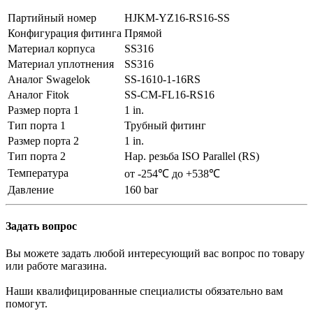
Партийный номер
HJKM-YZ16-RS16-SS
Конфигурация фитинга
Прямой
Материал корпуса
SS316
Материал уплотнения
SS316
Аналог Swagelok
SS-1610-1-16RS
Аналог Fitok
SS-CM-FL16-RS16
Размер порта 1
1 in.
Тип порта 1
Трубный фитинг
Размер порта 2
1 in.
Тип порта 2
Нар. резьба ISO Parallel (RS)
Температура
от -254℃ до +538℃
Давление
160 bar
Задать вопрос
Вы можете задать любой интересующий вас вопрос по товару
или работе магазина.
Наши квалифицированные специалисты обязательно вам
помогут.