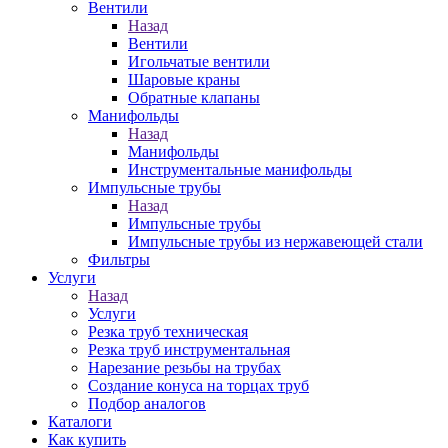
Вентили
Назад
Вентили
Игольчатые вентили
Шаровые краны
Обратные клапаны
Манифольды
Назад
Манифольды
Инструментальные манифольды
Импульсные трубы
Назад
Импульсные трубы
Импульсные трубы из нержавеющей стали
Фильтры
Услуги
Назад
Услуги
Резка труб техническая
Резка труб инструментальная
Нарезание резьбы на трубах
Создание конуса на торцах труб
Подбор аналогов
Каталоги
Как купить