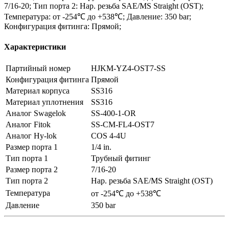
7/16-20; Тип порта 2: Нар. резьба SAE/MS Straight (OST);
Температура: от -254℃ до +538℃; Давление: 350 bar;
Конфигурация фитинга: Прямой;
Характеристики
Партийный номер
HJKM-YZ4-OST7-SS
Конфигурация фитинга
Прямой
Материал корпуса
SS316
Материал уплотнения
SS316
Аналог Swagelok
SS-400-1-OR
Аналог Fitok
SS-CM-FL4-OST7
Аналог Hy-lok
COS 4-4U
Размер порта 1
1/4 in.
Тип порта 1
Трубный фитинг
Размер порта 2
7/16-20
Тип порта 2
Нар. резьба SAE/MS Straight (OST)
Температура
от -254℃ до +538℃
Давление
350 bar