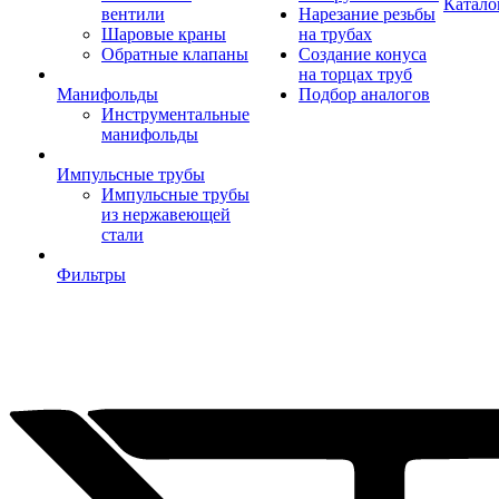
Катало
вентили
Нарезание резьбы
Шаровые краны
на трубах
Обратные клапаны
Создание конуса
на торцах труб
Манифольды
Подбор аналогов
Инструментальные
манифольды
Импульсные трубы
Импульсные трубы
из нержавеющей
стали
Фильтры