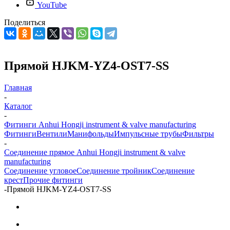
YouTube
Поделиться
Прямой HJKM-YZ4-OST7-SS
Главная
-
Каталог
-
Фитинги Anhui Hongji instrument & valve manufacturing
Фитинги
Вентили
Манифольды
Импульсные трубы
Фильтры
-
Соединение прямое Anhui Hongji instrument & valve
manufacturing
Соединение угловое
Соединение тройник
Соединение
крест
Прочие фитинги
-
Прямой HJKM-YZ4-OST7-SS