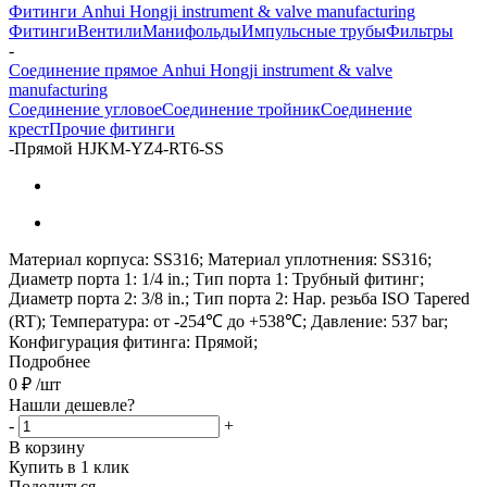
Фитинги Anhui Hongji instrument & valve manufacturing
Фитинги
Вентили
Манифольды
Импульсные трубы
Фильтры
-
Соединение прямое Anhui Hongji instrument & valve
manufacturing
Соединение угловое
Соединение тройник
Соединение
крест
Прочие фитинги
-
Прямой HJKM-YZ4-RT6-SS
Материал корпуса: SS316; Материал уплотнения: SS316;
Диаметр порта 1: 1/4 in.; Тип порта 1: Трубный фитинг;
Диаметр порта 2: 3/8 in.; Тип порта 2: Нар. резьба ISO Tapered
(RT); Температура: от -254℃ до +538℃; Давление: 537 bar;
Конфигурация фитинга: Прямой;
Подробнее
0
₽
/шт
Нашли дешевле?
-
+
В корзину
Купить в 1 клик
Поделиться