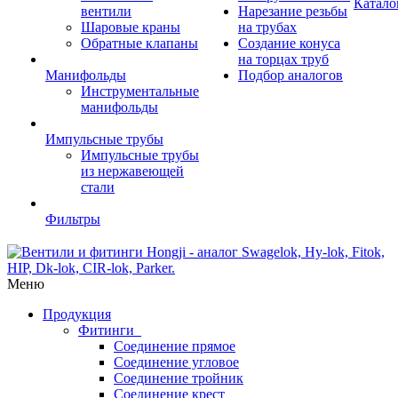
Катало
вентили
Нарезание резьбы
Шаровые краны
на трубах
Обратные клапаны
Создание конуса
на торцах труб
Манифольды
Подбор аналогов
Инструментальные
манифольды
Импульсные трубы
Импульсные трубы
из нержавеющей
стали
Фильтры
Меню
Продукция
Фитинги
Соединение прямое
Соединение угловое
Соединение тройник
Соединение крест