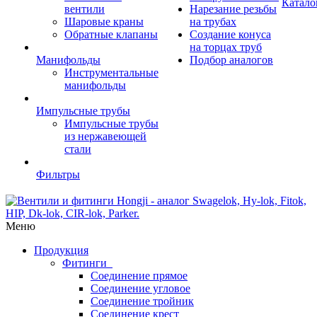
Катало
вентили
Нарезание резьбы
Шаровые краны
на трубах
Обратные клапаны
Создание конуса
на торцах труб
Манифольды
Подбор аналогов
Инструментальные
манифольды
Импульсные трубы
Импульсные трубы
из нержавеющей
стали
Фильтры
Меню
Продукция
Фитинги
Соединение прямое
Соединение угловое
Соединение тройник
Соединение крест