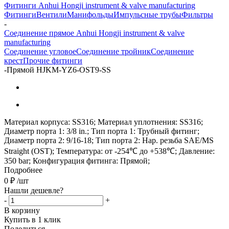
Фитинги Anhui Hongji instrument & valve manufacturing
Фитинги
Вентили
Манифольды
Импульсные трубы
Фильтры
-
Соединение прямое Anhui Hongji instrument & valve
manufacturing
Соединение угловое
Соединение тройник
Соединение
крест
Прочие фитинги
-
Прямой HJKM-YZ6-OST9-SS
Материал корпуса: SS316; Материал уплотнения: SS316;
Диаметр порта 1: 3/8 in.; Тип порта 1: Трубный фитинг;
Диаметр порта 2: 9/16-18; Тип порта 2: Нар. резьба SAE/MS
Straight (OST); Температура: от -254℃ до +538℃; Давление:
350 bar; Конфигурация фитинга: Прямой;
Подробнее
0
₽
/шт
Нашли дешевле?
-
+
В корзину
Купить в 1 клик
Поделиться