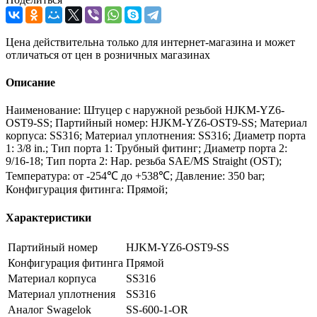
Цена действительна только для интернет-магазина и может
отличаться от цен в розничных магазинах
Описание
Наименование: Штуцер с наружной резьбой HJKM-YZ6-
OST9-SS; Партийный номер: HJKM-YZ6-OST9-SS; Материал
корпуса: SS316; Материал уплотнения: SS316; Диаметр порта
1: 3/8 in.; Тип порта 1: Трубный фитинг; Диаметр порта 2:
9/16-18; Тип порта 2: Нар. резьба SAE/MS Straight (OST);
Температура: от -254℃ до +538℃; Давление: 350 bar;
Конфигурация фитинга: Прямой;
Характеристики
Партийный номер
HJKM-YZ6-OST9-SS
Конфигурация фитинга
Прямой
Материал корпуса
SS316
Материал уплотнения
SS316
Аналог Swagelok
SS-600-1-OR