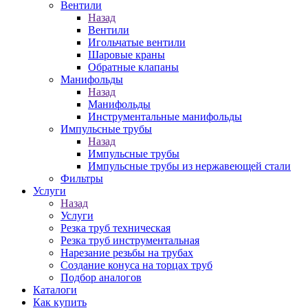
Вентили
Назад
Вентили
Игольчатые вентили
Шаровые краны
Обратные клапаны
Манифольды
Назад
Манифольды
Инструментальные манифольды
Импульсные трубы
Назад
Импульсные трубы
Импульсные трубы из нержавеющей стали
Фильтры
Услуги
Назад
Услуги
Резка труб техническая
Резка труб инструментальная
Нарезание резьбы на трубах
Создание конуса на торцах труб
Подбор аналогов
Каталоги
Как купить