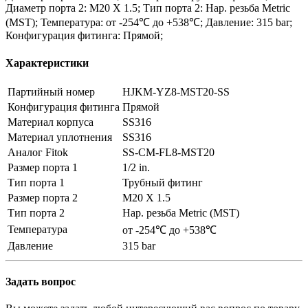
Диаметр порта 2: M20 X 1.5; Тип порта 2: Нар. резьба Metric
(MST); Температура: от -254℃ до +538℃; Давление: 315 bar;
Конфигурация фитинга: Прямой;
Характеристики
Партийный номер
HJKM-YZ8-MST20-SS
Конфигурация фитинга
Прямой
Материал корпуса
SS316
Материал уплотнения
SS316
Аналог Fitok
SS-CM-FL8-MST20
Размер порта 1
1/2 in.
Тип порта 1
Трубный фитинг
Размер порта 2
M20 X 1.5
Тип порта 2
Нар. резьба Metric (MST)
Температура
от -254℃ до +538℃
Давление
315 bar
Задать вопрос