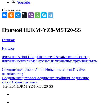
YouTube
Поделиться
Прямой HJKM-YZ8-MST20-SS
Главная
-
Каталог
-
Фитинги Anhui Hongji instrument & valve manufacturing
Фитинги
Вентили
Манифольды
Импульсные трубы
Фильтры
-
Соединение прямое Anhui Hongji instrument & valve
manufacturing
Соединение угловое
Соединение тройник
Соединение
крест
Прочие фитинги
-
Прямой HJKM-YZ8-MST20-SS