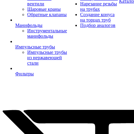
Катало
вентили
Нарезание резьбы
Шаровые краны
на трубах
Обратные клапаны
Создание конуса
на торцах труб
Манифольды
Подбор аналогов
Инструментальные
манифольды
Импульсные трубы
Импульсные трубы
из нержавеющей
стали
Фильтры