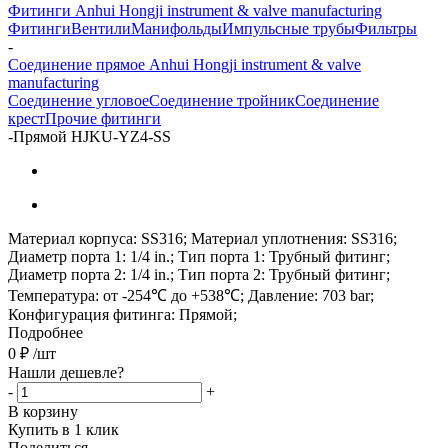
Фитинги Anhui Hongji instrument & valve manufacturing
Фитинги
Вентили
Манифольды
Импульсные трубы
Фильтры
-
Соединение прямое Anhui Hongji instrument & valve
manufacturing
Соединение угловое
Соединение тройник
Соединение
крест
Прочие фитинги
-
Прямой HJKU-YZ4-SS
Материал корпуса: SS316; Материал уплотнения: SS316;
Диаметр порта 1: 1/4 in.; Тип порта 1: Трубный фитинг;
Диаметр порта 2: 1/4 in.; Тип порта 2: Трубный фитинг;
Температура: от -254℃ до +538℃; Давление: 703 bar;
Конфигурация фитинга: Прямой;
Подробнее
0
₽
/шт
Нашли дешевле?
-
+
В корзину
Купить в 1 клик
Поделиться