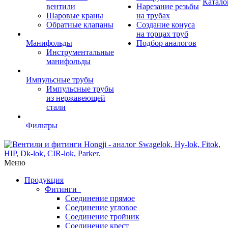
Катало
вентили
Нарезание резьбы
Шаровые краны
на трубах
Обратные клапаны
Создание конуса
на торцах труб
Манифольды
Подбор аналогов
Инструментальные
манифольды
Импульсные трубы
Импульсные трубы
из нержавеющей
стали
Фильтры
Меню
Продукция
Фитинги
Соединение прямое
Соединение угловое
Соединение тройник
Соединение крест