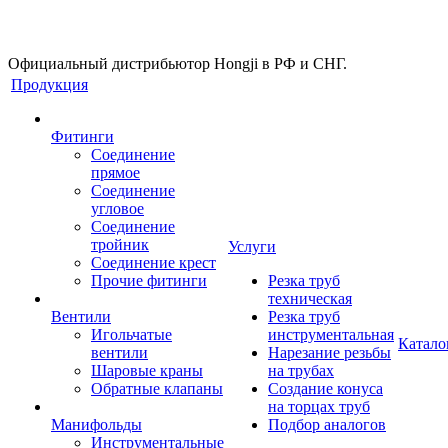
Официальный дистрибьютор Hongji в РФ и СНГ.
Продукция
Фитинги
Соединение
прямое
Соединение
угловое
Соединение
тройник
Услуги
Соединение крест
Прочие фитинги
Резка труб
техническая
Вентили
Резка труб
Игольчатые
инструментальная
Катало
вентили
Нарезание резьбы
Шаровые краны
на трубах
Обратные клапаны
Создание конуса
на торцах труб
Манифольды
Подбор аналогов
Инструментальные