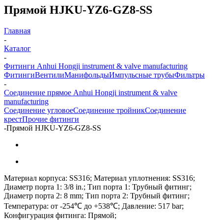
Прямой HJKU-YZ6-GZ8-SS
Главная
-
Каталог
-
Фитинги Anhui Hongji instrument & valve manufacturing
Фитинги
Вентили
Манифольды
Импульсные трубы
Фильтры
-
Соединение прямое Anhui Hongji instrument & valve
manufacturing
Соединение угловое
Соединение тройник
Соединение
крест
Прочие фитинги
-
Прямой HJKU-YZ6-GZ8-SS
Материал корпуса: SS316; Материал уплотнения: SS316;
Диаметр порта 1: 3/8 in.; Тип порта 1: Трубный фитинг;
Диаметр порта 2: 8 mm; Тип порта 2: Трубный фитинг;
Температура: от -254℃ до +538℃; Давление: 517 bar;
Конфигурация фитинга: Прямой;