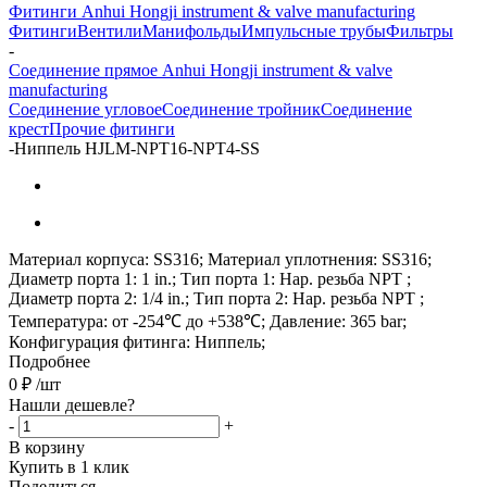
Фитинги Anhui Hongji instrument & valve manufacturing
Фитинги
Вентили
Манифольды
Импульсные трубы
Фильтры
-
Соединение прямое Anhui Hongji instrument & valve
manufacturing
Соединение угловое
Соединение тройник
Соединение
крест
Прочие фитинги
-
Ниппель HJLM-NPT16-NPT4-SS
Материал корпуса: SS316; Материал уплотнения: SS316;
Диаметр порта 1: 1 in.; Тип порта 1: Нар. резьба NPT ;
Диаметр порта 2: 1/4 in.; Тип порта 2: Нар. резьба NPT ;
Температура: от -254℃ до +538℃; Давление: 365 bar;
Конфигурация фитинга: Ниппель;
Подробнее
0
₽
/шт
Нашли дешевле?
-
+
В корзину
Купить в 1 клик
Поделиться