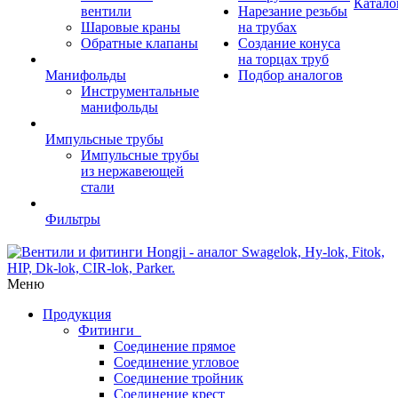
Катало
вентили
Нарезание резьбы
Шаровые краны
на трубах
Обратные клапаны
Создание конуса
на торцах труб
Манифольды
Подбор аналогов
Инструментальные
манифольды
Импульсные трубы
Импульсные трубы
из нержавеющей
стали
Фильтры
Меню
Продукция
Фитинги
Соединение прямое
Соединение угловое
Соединение тройник
Соединение крест