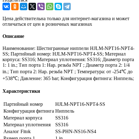
Цена действительна только для интернет-магазина и может
отличаться от цен в розничных магазинах
Описание
Наименование: Шестигранные ниппели HJLM-NPT16-NPT4-
SS; Партийный номер: HJLM-NPT16-NPT4-SS; Материал
корпуса: SS316; Материал уплотнения: SS316; Диаметр порта
1: 1 in.; Тип порта 1: Нар. резьба NPT ; Диаметр порта 2: 1/4
in.; Тип порта 2: Нар. резьба NPT ; Температура: от -254℃ до
+538℃; Давление: 365 bar; Конфигурация фитинга: Ниппель;
Характеристики
Партийный номер
HJLM-NPT16-NPT4-SS
Конфигурация фитинга
Ниппель
Материал корпуса
SS316
Материал уплотнения
SS316
Аналог Fitok
SS-PHN-NS16-NS4
Размер порта 1
1 in.