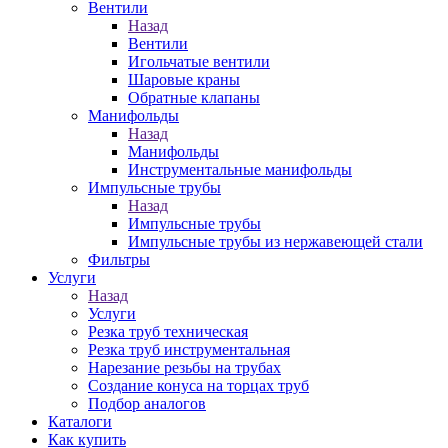
Вентили
Назад
Вентили
Игольчатые вентили
Шаровые краны
Обратные клапаны
Манифольды
Назад
Манифольды
Инструментальные манифольды
Импульсные трубы
Назад
Импульсные трубы
Импульсные трубы из нержавеющей стали
Фильтры
Услуги
Назад
Услуги
Резка труб техническая
Резка труб инструментальная
Нарезание резьбы на трубах
Создание конуса на торцах труб
Подбор аналогов
Каталоги
Как купить