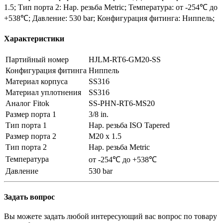
1.5; Тип порта 2: Нар. резьба Metric; Температура: от -254℃ до
+538℃; Давление: 530 bar; Конфигурация фитинга: Ниппель;
Характеристики
Партийный номер
HJLM-RT6-GM20-SS
Конфигурация фитинга
Ниппель
Материал корпуса
SS316
Материал уплотнения
SS316
Аналог Fitok
SS-PHN-RT6-MS20
Размер порта 1
3/8 in.
Тип порта 1
Нар. резьба ISO Tapered
Размер порта 2
M20 x 1.5
Тип порта 2
Нар. резьба Metric
Температура
от -254℃ до +538℃
Давление
530 bar
Задать вопрос
Вы можете задать любой интересующий вас вопрос по товару