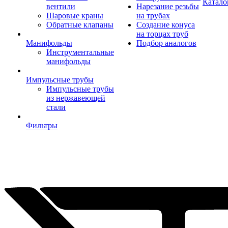
Катало
вентили
Нарезание резьбы
Шаровые краны
на трубах
Обратные клапаны
Создание конуса
на торцах труб
Манифольды
Подбор аналогов
Инструментальные
манифольды
Импульсные трубы
Импульсные трубы
из нержавеющей
стали
Фильтры