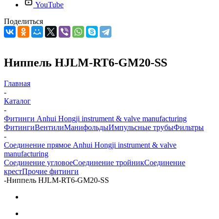
YouTube
Поделиться
Ниппель HJLM-RT6-GM20-SS
Главная
-
Каталог
-
Фитинги Anhui Hongji instrument & valve manufacturing
Фитинги
Вентили
Манифольды
Импульсные трубы
Фильтры
-
Соединение прямое Anhui Hongji instrument & valve
manufacturing
Соединение угловое
Соединение тройник
Соединение
крест
Прочие фитинги
-
Ниппель HJLM-RT6-GM20-SS