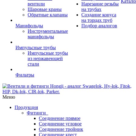
Катало
вентили
Нарезание резьбы
Шаровые краны
на трубах
Обратные клапаны
Создание конуса
на торцах труб
Манифольды
Подбор аналогов
Инструментальные
манифольды
Импульсные трубы
Импульсные трубы
из нержавеющей
стали
Фильтры
Меню
Продукция
Фитинги
Соединение прямое
Соединение угловое
Соединение тройник
Соединение крест