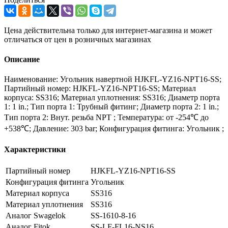
Цена действительна только для интернет-магазина и может
отличаться от цен в розничных магазинах
Описание
Наименование: Угольник навертной HJKFL-YZ16-NPT16-SS;
Партийный номер: HJKFL-YZ16-NPT16-SS; Материал
корпуса: SS316; Материал уплотнения: SS316; Диаметр порта
1: 1 in.; Тип порта 1: Трубный фитинг; Диаметр порта 2: 1 in.;
Тип порта 2: Внут. резьба NPT ; Температура: от -254℃ до
+538℃; Давление: 303 bar; Конфигурация фитинга: Угольник ;
Характеристики
Партийный номер
HJKFL-YZ16-NPT16-SS
Конфигурация фитинга
Угольник
Материал корпуса
SS316
Материал уплотнения
SS316
Аналог Swagelok
SS-1610-8-16
Аналог Fitok
SS-LF-FL16-NS16