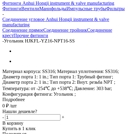
Фитинги Anhui Hongji instrument & valve manufacturing
Фитинги
Вентили
Манифольды
Импульсные трубы
Фильтры
-
Соединение угловое Anhui Hongji instrument & valve
manufacturing
Соединение прямое
Соединение тройник
Соединение
крест
Прочие фитинги
-
Угольник HJKFL-YZ16-NPT16-SS
Материал корпуса: SS316; Материал уплотнения: SS316;
Диаметр порта 1: 1 in.; Тип порта 1: Трубный фитинг;
Диаметр порта 2: 1 in.; Тип порта 2: Внут. резьба NPT ;
Температура: от -254℃ до +538℃; Давление: 303 bar;
Конфигурация фитинга: Угольник ;
Подробнее
0
₽
/шт
Нашли дешевле?
-
+
В корзину
Купить в 1 клик
Поделиться