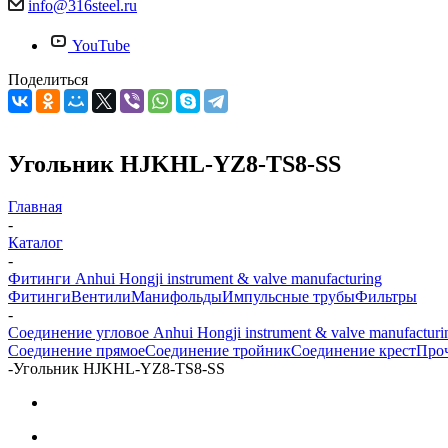
info@316steel.ru
YouTube
Поделиться
Угольник HJKHL-YZ8-TS8-SS
Главная
-
Каталог
-
Фитинги Anhui Hongji instrument & valve manufacturing
Фитинги
Вентили
Манифольды
Импульсные трубы
Фильтры
-
Соединение угловое Anhui Hongji instrument & valve manufacturi
Соединение прямое
Соединение тройник
Соединение крест
Про
-
Угольник HJKHL-YZ8-TS8-SS