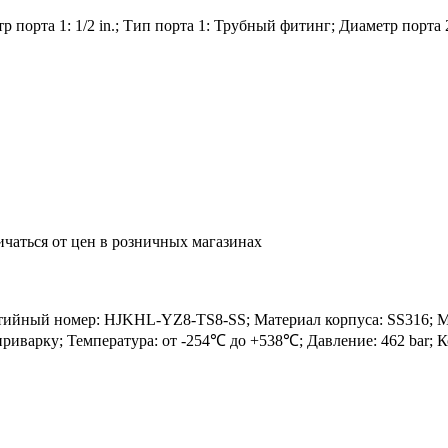
порта 1: 1/2 in.; Тип порта 1: Трубный фитинг; Диаметр порта 2:
ичаться от цен в розничных магазинах
ный номер: HJKHL-YZ8-TS8-SS; Материал корпуса: SS316; Матер
д приварку; Температура: от -254℃ до +538℃; Давление: 462 bar;