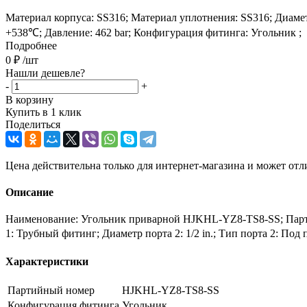
Материал корпуса: SS316; Материал уплотнения: SS316; Диаметр 
+538℃; Давление: 462 bar; Конфигурация фитинга: Угольник ;
Подробнее
0
₽
/шт
Нашли дешевле?
-
+
В корзину
Купить в 1 клик
Поделиться
Цена действительна только для интернет-магазина и может отл
Описание
Наименование: Угольник приварной HJKHL-YZ8-TS8-SS; Партий
1: Трубный фитинг; Диаметр порта 2: 1/2 in.; Тип порта 2: По
Характеристики
Партийный номер
HJKHL-YZ8-TS8-SS
Конфигурация фитинга
Угольник