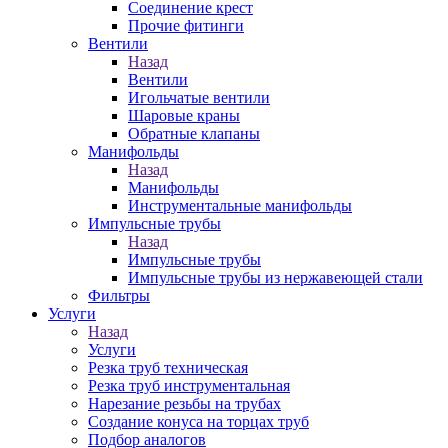
Соединение крест
Прочие фитинги
Вентили
Назад
Вентили
Игольчатые вентили
Шаровые краны
Обратные клапаны
Манифольды
Назад
Манифольды
Инструментальные манифольды
Импульсные трубы
Назад
Импульсные трубы
Импульсные трубы из нержавеющей стали
Фильтры
Услуги
Назад
Услуги
Резка труб техническая
Резка труб инструментальная
Нарезание резьбы на трубах
Создание конуса на торцах труб
Подбор аналогов