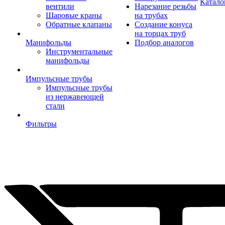
Катало
вентили
Нарезание резьбы
Шаровые краны
на трубах
Обратные клапаны
Создание конуса
на торцах труб
Манифольды
Подбор аналогов
Инструментальные
манифольды
Импульсные трубы
Импульсные трубы
из нержавеющей
стали
Фильтры