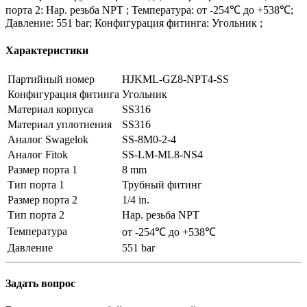
порта 2: Нар. резьба NPT ; Температура: от -254℃ до +538℃;
Давление: 551 bar; Конфигурация фитинга: Угольник ;
Характеристики
Партийный номер
HJKML-GZ8-NPT4-SS
Конфигурация фитинга
Угольник
Материал корпуса
SS316
Материал уплотнения
SS316
Аналог Swagelok
SS-8M0-2-4
Аналог Fitok
SS-LM-ML8-NS4
Размер порта 1
8 mm
Тип порта 1
Трубный фитинг
Размер порта 2
1/4 in.
Тип порта 2
Нар. резьба NPT
Температура
от -254℃ до +538℃
Давление
551 bar
Задать вопрос