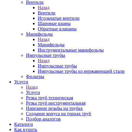
Вентили
Назад
Вентили
Игольчатые вентили
Шаровые краны
Обратные клапаны
Манифольды
Назад
Манифольды
Инструментальные манифольды
Импульсные трубы
Назад
Импульсные трубы
Импульсные трубы из нержавеющей стали
Фильтры
Услуги
Назад
Услуги
Резка труб техническая
Резка труб инструментальная
Нарезание резьбы на трубах
Создание конуса на торцах труб
Подбор аналогов
Каталоги
Как купить