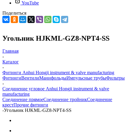
YouTube
Поделиться
Угольник HJKML-GZ8-NPT4-SS
Главная
-
Каталог
-
Фитинги Anhui Hongji instrument & valve manufacturing
Фитинги
Вентили
Манифольды
Импульсные трубы
Фильтры
-
Соединение угловое Anhui Hongji instrument & valve
manufacturing
Соединение прямое
Соединение тройник
Соединение
крест
Прочие фитинги
-
Угольник HJKML-GZ8-NPT4-SS