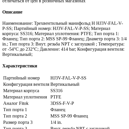
отличаться от цен в розничных магазинах
Описание
Наименование: Трехвентильный манифольд H HJ3V-FAL-V-
P-SS; Партийный номер: HJ3V-FAL-V-P-SS; Материал
корпуса: SS316; Материал уплотнения: PTFE; Тип порта 1:
Фланец; Тип порта 2: MSS SP-99 Фланец; Диаметр порта 3: 1/4
in.; Тип порта 3: Внут. резьба NPT с заглушкой ; Температура:
от -54°C до 232°C; Давление: 414 bar; Конфигурация вентиля:
Вертикальный;
Характеристики
Партийный номер
HJ3V-FAL-V-P-SS
Конфигурация вентиля
Вертикальный
Материал корпуса
SS316
Материал уплотнения
PTFE
Аналог Fitok
3DSS-F-V-P
Тип порта 1
Фланец
Тип порта 2
MSS SP-99 Фланец
Размер порта 3
1/4 in.
Тип порта 3
Внут. резьба NPT с заглушкой