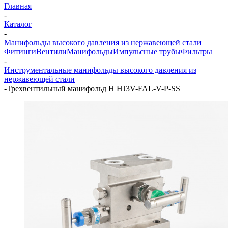
Главная
-
Каталог
-
Манифольды высокого давления из нержавеющей стали
Фитинги
Вентили
Манифольды
Импульсные трубы
Фильтры
-
Инструментальные манифольды высокого давления из
нержавеющей стали
-
Трехвентильный манифольд H HJ3V-FAL-V-P-SS