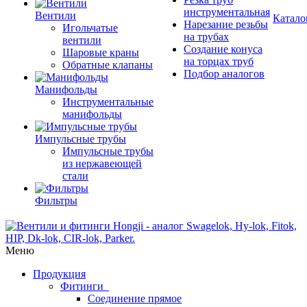
инструментальная
Вентили
Катало
Нарезание резьбы
Игольчатые
на трубах
вентили
Создание конуса
Шаровые краны
на торцах труб
Обратные клапаны
Подбор аналогов
Манифольды
Инструментальные
манифольды
Импульсные трубы
Импульсные трубы
из нержавеющей
стали
Фильтры
Меню
Продукция
Фитинги
Соединение прямое