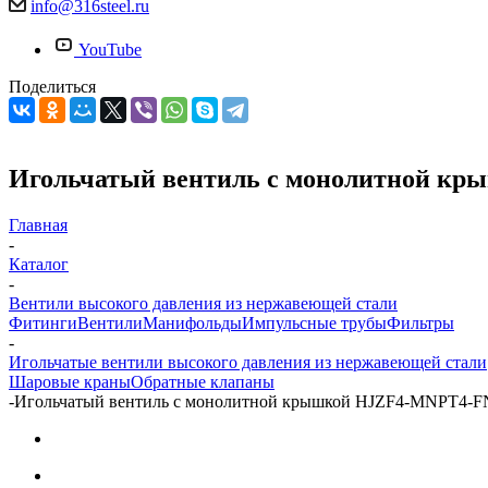
info@316steel.ru
YouTube
Поделиться
Игольчатый вентиль с монолитной к
Главная
-
Каталог
-
Вентили высокого давления из нержавеющей стали
Фитинги
Вентили
Манифольды
Импульсные трубы
Фильтры
-
Игольчатые вентили высокого давления из нержавеющей стали
Шаровые краны
Обратные клапаны
-
Игольчатый вентиль с монолитной крышкой HJZF4-MNPT4-F