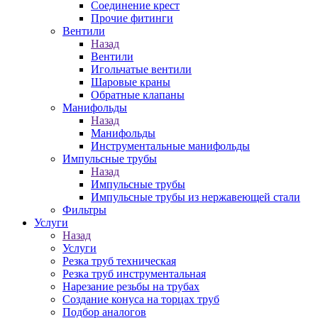
Соединение крест
Прочие фитинги
Вентили
Назад
Вентили
Игольчатые вентили
Шаровые краны
Обратные клапаны
Манифольды
Назад
Манифольды
Инструментальные манифольды
Импульсные трубы
Назад
Импульсные трубы
Импульсные трубы из нержавеющей стали
Фильтры
Услуги
Назад
Услуги
Резка труб техническая
Резка труб инструментальная
Нарезание резьбы на трубах
Создание конуса на торцах труб
Подбор аналогов