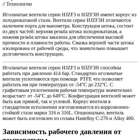
// Технологии
Игольчатые вентили серии HJZF3 и HJZF3H имеют корпус из
холоднокатаной стали. Вентили серии HJZF3H отличаются
наличием порта для манометра. Конструкция штока, состоит
из двух частей: верхняя резьба штока холоднокатаная, а
нижняя резьба штока закалена для обеспечения высокой
прочности и плавности работы. Смазка верхней части штока
изолирована от рабочей среды, что значительно повышает
долговечность конструкции.
Игольчатые вентили серии HJZF3 и HJZF3H способны
работать при давлении 414 бар. Стандартно игольчатые
вентили уплотняются при помощи PTFE что позволяет
работать им при температурах от -54°C до 232°C. С
графитовым уплотнением рабочая температура значительно
возрастает: от -54°C до 649°C. Конфигурация вентилей может
быть как прямой, так и угловой. Корпус вентиля в
стандартном исполнении изготавливается из коррозионно-
стойкой стали марки 316 и 316L. Опционально, вентиль
может быть изготовлен из сплава Hastelloy C-276 и Alloy 400.
Зависимость рабочего давления от
температуры