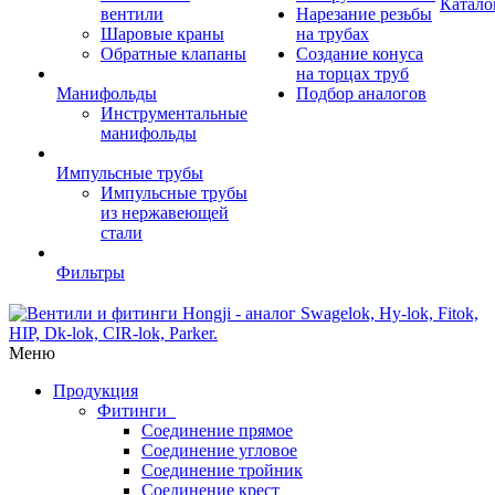
Катало
вентили
Нарезание резьбы
Шаровые краны
на трубах
Обратные клапаны
Создание конуса
на торцах труб
Манифольды
Подбор аналогов
Инструментальные
манифольды
Импульсные трубы
Импульсные трубы
из нержавеющей
стали
Фильтры
Меню
Продукция
Фитинги
Соединение прямое
Соединение угловое
Соединение тройник
Соединение крест