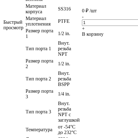
Материал
SS316
0
₽
/шт
корпуса
-
Материал
PTFE
Быстрый
уплотнения
просмотр
+
Размер порта
1/2 in.
В корзину
1
Внут.
Тип порта 1
резьба
NPT
Размер порта
1/2 in.
2
Внут.
Тип порта 2
резьба
BSPP
Размер порта
1/4 in.
3
Внут.
резьба
Тип порта 3
NPT с
заглушкой
от -54°C
Температура
до 232°C