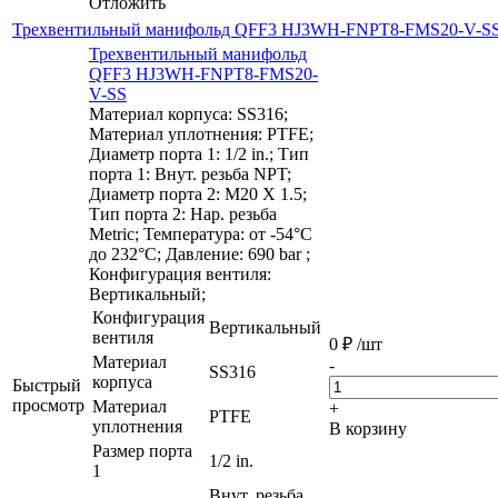
Отложить
Трехвентильный манифольд QFF3 HJ3WH-FNPT8-FMS20-V-S
Трехвентильный манифольд
QFF3 HJ3WH-FNPT8-FMS20-
V-SS
Материал корпуса: SS316;
Материал уплотнения: PTFE;
Диаметр порта 1: 1/2 in.; Тип
порта 1: Внут. резьба NPT;
Диаметр порта 2: M20 X 1.5;
Тип порта 2: Нар. резьба
Metric; Температура: от -54°C
до 232°C; Давление: 690 bar ;
Конфигурация вентиля:
Вертикальный;
Конфигурация
Вертикальный
вентиля
0
₽
/шт
Материал
-
SS316
корпуса
Быстрый
просмотр
Материал
+
PTFE
уплотнения
В корзину
Размер порта
1/2 in.
1
Внут. резьба