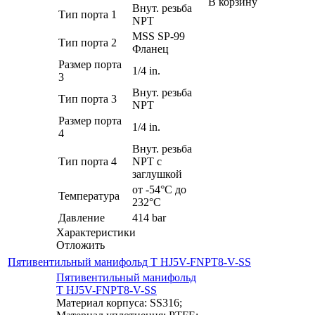
В корзину
Внут. резьба
Тип порта 1
NPT
MSS SP-99
Тип порта 2
Фланец
Размер порта
1/4 in.
3
Внут. резьба
Тип порта 3
NPT
Размер порта
1/4 in.
4
Внут. резьба
Тип порта 4
NPT с
заглушкой
от -54°C до
Температура
232°C
Давление
414 bar
Характеристики
Отложить
Пятивентильный манифольд T HJ5V-FNPT8-V-SS
Пятивентильный манифольд
T HJ5V-FNPT8-V-SS
Материал корпуса: SS316;