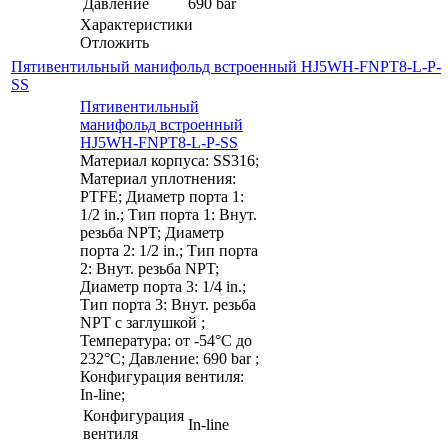
Давление
690 bar
Характеристики
Отложить
Пятивентильный манифольд встроенный HJ5WH-FNPT8-L-P-
SS
Пятивентильный
манифольд встроенный
HJ5WH-FNPT8-L-P-SS
Материал корпуса: SS316;
Материал уплотнения:
PTFE; Диаметр порта 1:
1/2 in.; Тип порта 1: Внут.
резьба NPT; Диаметр
порта 2: 1/2 in.; Тип порта
2: Внут. резьба NPT;
Диаметр порта 3: 1/4 in.;
Тип порта 3: Внут. резьба
NPT с заглушкой ;
Температура: от -54°C до
232°C; Давление: 690 bar ;
Конфигурация вентиля:
In-line;
Конфигурация
In-line
вентиля