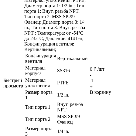
Материал уплотнения: PTFE;
Диаметр порта 1: 1/2 in.; Тип
порта 1: Внут. резьба NPT;
Тип порта 2: MSS SP-99
Фланец; Диаметр порта 3: 1/4
in.; Тип порта 3: Внут. резьба
NPT ; Температура: от -54°C
до 232°C; Давление: 414 bar;
Конфигурация вентиля:
Вертикальный;
Конфигурация
Вертикальный
вентиля
Материал
0
₽
/шт
SS316
корпуса
-
Материал
Быстрый
PTFE
уплотнения
просмотр
+
Размер порта
В корзину
1/2 in.
1
Внут. резьба
Тип порта 1
NPT
MSS SP-99
Тип порта 2
Фланец
Размер порта
1/4 in.
3