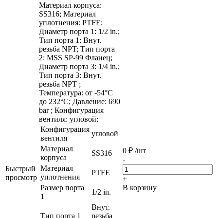
Материал корпуса:
SS316; Материал
уплотнения: PTFE;
Диаметр порта 1: 1/2 in.;
Тип порта 1: Внут.
резьба NPT; Тип порта
2: MSS SP-99 Фланец;
Диаметр порта 3: 1/4 in.;
Тип порта 3: Внут.
резьба NPT ;
Температура: от -54°C
до 232°C; Давление: 690
bar ; Конфигурация
вентиля: угловой;
Конфигурация
угловой
вентиля
Материал
0
₽
/шт
SS316
корпуса
-
Материал
Быстрый
PTFE
уплотнения
просмотр
+
Размер порта
В корзину
1/2 in.
1
Внут.
Тип порта 1
резьба