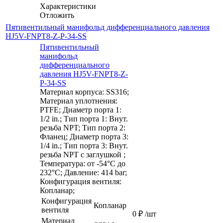
Характеристики
Отложить
Пятивентильный манифольд дифференциального давления
HJ5V-FNPT8-Z-P-34-SS
Пятивентильный
манифольд
дифференциального
давления HJ5V-FNPT8-Z-
P-34-SS
Материал корпуса: SS316;
Материал уплотнения:
PTFE; Диаметр порта 1:
1/2 in.; Тип порта 1: Внут.
резьба NPT; Тип порта 2:
Фланец; Диаметр порта 3:
1/4 in.; Тип порта 3: Внут.
резьба NPT с заглушкой ;
Температура: от -54°C до
232°C; Давление: 414 bar;
Конфигурация вентиля:
Копланар;
Конфигурация
Копланар
вентиля
0
₽
/шт
Материал