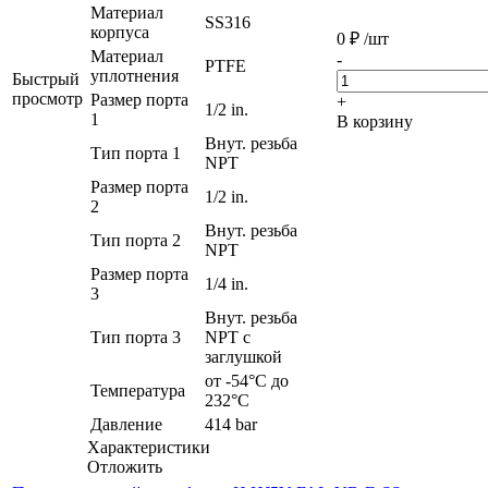
Материал
SS316
корпуса
0
₽
/шт
Материал
-
PTFE
уплотнения
Быстрый
просмотр
Размер порта
+
1/2 in.
1
В корзину
Внут. резьба
Тип порта 1
NPT
Размер порта
1/2 in.
2
Внут. резьба
Тип порта 2
NPT
Размер порта
1/4 in.
3
Внут. резьба
Тип порта 3
NPT с
заглушкой
от -54°C до
Температура
232°C
Давление
414 bar
Характеристики
Отложить