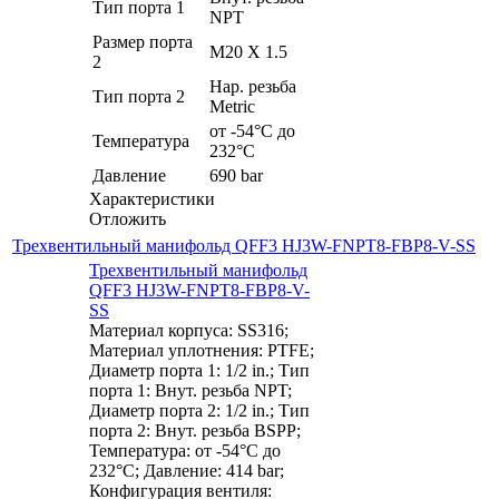
Тип порта 1
NPT
Размер порта
M20 X 1.5
2
Нар. резьба
Тип порта 2
Metric
от -54°C до
Температура
232°C
Давление
690 bar
Характеристики
Отложить
Трехвентильный манифольд QFF3 HJ3W-FNPT8-FBP8-V-SS
Трехвентильный манифольд
QFF3 HJ3W-FNPT8-FBP8-V-
SS
Материал корпуса: SS316;
Материал уплотнения: PTFE;
Диаметр порта 1: 1/2 in.; Тип
порта 1: Внут. резьба NPT;
Диаметр порта 2: 1/2 in.; Тип
порта 2: Внут. резьба BSPP;
Температура: от -54°C до
232°C; Давление: 414 bar;
Конфигурация вентиля: