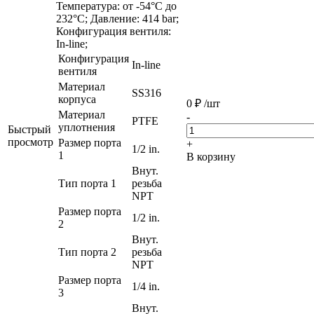
Температура: от -54°C до
232°C; Давление: 414 bar;
Конфигурация вентиля:
In-line;
Конфигурация
In-line
вентиля
Материал
SS316
корпуса
0
₽
/шт
Материал
-
PTFE
уплотнения
Быстрый
просмотр
Размер порта
+
1/2 in.
1
В корзину
Внут.
Тип порта 1
резьба
NPT
Размер порта
1/2 in.
2
Внут.
Тип порта 2
резьба
NPT
Размер порта
1/4 in.
3
Внут.