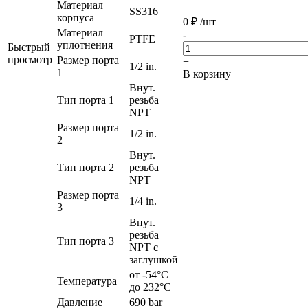
Материал
SS316
корпуса
0
₽
/шт
Материал
-
PTFE
уплотнения
Быстрый
просмотр
Размер порта
+
1/2 in.
1
В корзину
Внут.
Тип порта 1
резьба
NPT
Размер порта
1/2 in.
2
Внут.
Тип порта 2
резьба
NPT
Размер порта
1/4 in.
3
Внут.
резьба
Тип порта 3
NPT с
заглушкой
от -54°C
Температура
до 232°C
Давление
690 bar