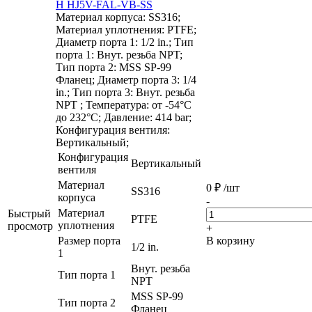
H HJ5V-FAL-VB-SS
Материал корпуса: SS316;
Материал уплотнения: PTFE;
Диаметр порта 1: 1/2 in.; Тип
порта 1: Внут. резьба NPT;
Тип порта 2: MSS SP-99
Фланец; Диаметр порта 3: 1/4
in.; Тип порта 3: Внут. резьба
NPT ; Температура: от -54°C
до 232°C; Давление: 414 bar;
Конфигурация вентиля:
Вертикальный;
Конфигурация
Вертикальный
вентиля
Материал
0
₽
/шт
SS316
корпуса
-
Материал
Быстрый
PTFE
уплотнения
просмотр
+
Размер порта
В корзину
1/2 in.
1
Внут. резьба
Тип порта 1
NPT
MSS SP-99
Тип порта 2
Фланец