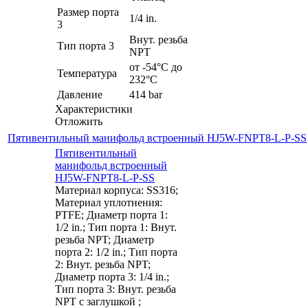
Размер порта
1/4 in.
3
Внут. резьба
Тип порта 3
NPT
от -54°C до
Температура
232°C
Давление
414 bar
Характеристики
Отложить
Пятивентильный манифольд встроенный HJ5W-FNPT8-L-P-SS
Пятивентильный
манифольд встроенный
HJ5W-FNPT8-L-P-SS
Материал корпуса: SS316;
Материал уплотнения:
PTFE; Диаметр порта 1:
1/2 in.; Тип порта 1: Внут.
резьба NPT; Диаметр
порта 2: 1/2 in.; Тип порта
2: Внут. резьба NPT;
Диаметр порта 3: 1/4 in.;
Тип порта 3: Внут. резьба
NPT с заглушкой ;