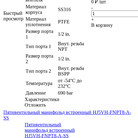
0
₽
/шт
Материал
-
SS316
корпуса
Быстрый
просмотр
Материал
+
PTFE
уплотнения
В корзину
Размер порта
1/2 in.
1
Внут. резьба
Тип порта 1
NPT
Размер порта
1/2 in.
2
Внут. резьба
Тип порта 2
BSPP
от -54°C до
Температура
232°C
Давление
690 bar
Характеристики
Отложить
Пятивентильный манифольд встроенный HJ5VH-FNPT8-A-
SS
Пятивентильный
манифольд встроенный
HJ5VH-FNPT8-A-SS