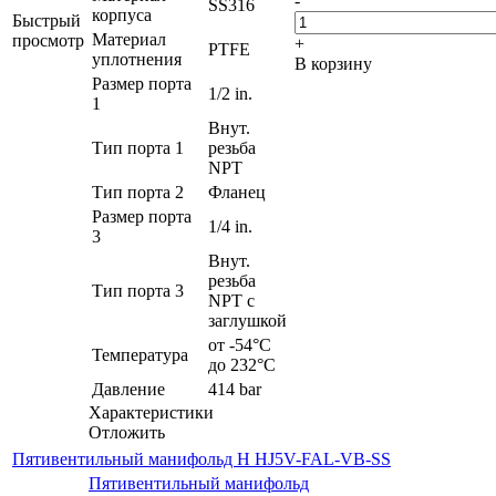
-
SS316
корпуса
Быстрый
Материал
просмотр
+
PTFE
уплотнения
В корзину
Размер порта
1/2 in.
1
Внут.
Тип порта 1
резьба
NPT
Тип порта 2
Фланец
Размер порта
1/4 in.
3
Внут.
резьба
Тип порта 3
NPT с
заглушкой
от -54°C
Температура
до 232°C
Давление
414 bar
Характеристики
Отложить
Пятивентильный манифольд H HJ5V-FAL-VB-SS
Пятивентильный манифольд