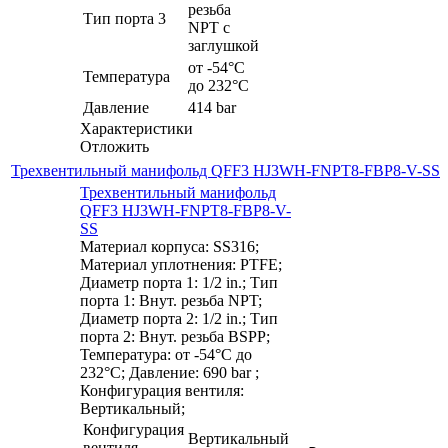
резьба
Тип порта 3
NPT с
заглушкой
от -54°C
Температура
до 232°C
Давление
414 bar
Характеристики
Отложить
Трехвентильный манифольд QFF3 HJ3WH-FNPT8-FBP8-V-SS
Трехвентильный манифольд
QFF3 HJ3WH-FNPT8-FBP8-V-
SS
Материал корпуса: SS316;
Материал уплотнения: PTFE;
Диаметр порта 1: 1/2 in.; Тип
порта 1: Внут. резьба NPT;
Диаметр порта 2: 1/2 in.; Тип
порта 2: Внут. резьба BSPP;
Температура: от -54°C до
232°C; Давление: 690 bar ;
Конфигурация вентиля:
Вертикальный;
Конфигурация
Вертикальный
вентиля