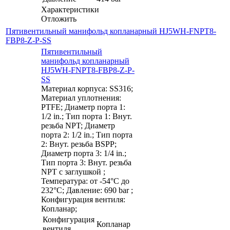
Характеристики
Отложить
Пятивентильный манифольд копланарный HJ5WH-FNPT8-
FBP8-Z-P-SS
Пятивентильный
манифольд копланарный
HJ5WH-FNPT8-FBP8-Z-P-
SS
Материал корпуса: SS316;
Материал уплотнения:
PTFE; Диаметр порта 1:
1/2 in.; Тип порта 1: Внут.
резьба NPT; Диаметр
порта 2: 1/2 in.; Тип порта
2: Внут. резьба BSPP;
Диаметр порта 3: 1/4 in.;
Тип порта 3: Внут. резьба
NPT с заглушкой ;
Температура: от -54°C до
232°C; Давление: 690 bar ;
Конфигурация вентиля:
Копланар;
Конфигурация
Копланар
вентиля