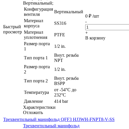
Вертикальный;
Конфигурация
Вертикальный
вентиля
0
₽
/шт
Материал
-
SS316
корпуса
Быстрый
просмотр
Материал
+
PTFE
уплотнения
В корзину
Размер порта
1/2 in.
1
Внут. резьба
Тип порта 1
NPT
Размер порта
1/2 in.
2
Внут. резьба
Тип порта 2
BSPP
от -54°C до
Температура
232°C
Давление
414 bar
Характеристики
Отложить
Трехвентильный манифольд QFF3 HJ3WH-FNPT8-V-SS
Трехвентильный манифольд