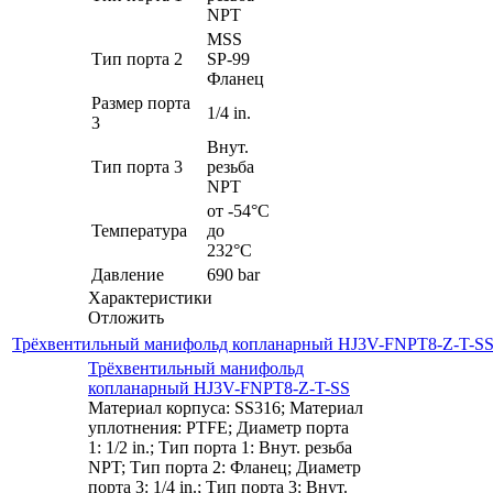
NPT
MSS
Тип порта 2
SP-99
Фланец
Размер порта
1/4 in.
3
Внут.
Тип порта 3
резьба
NPT
от -54°C
Температура
до
232°C
Давление
690 bar
Характеристики
Отложить
Трёхвентильный манифольд копланарный HJ3V-FNPT8-Z-T-S
Трёхвентильный манифольд
копланарный HJ3V-FNPT8-Z-T-SS
Материал корпуса: SS316; Материал
уплотнения: PTFE; Диаметр порта
1: 1/2 in.; Тип порта 1: Внут. резьба
NPT; Тип порта 2: Фланец; Диаметр
порта 3: 1/4 in.; Тип порта 3: Внут.