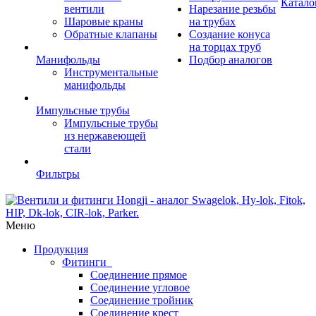
Катало
вентили
Нарезание резьбы
Шаровые краны
на трубах
Обратные клапаны
Создание конуса
на торцах труб
Манифольды
Подбор аналогов
Инструментальные
манифольды
Импульсные трубы
Импульсные трубы
из нержавеющей
стали
Фильтры
Меню
Продукция
Фитинги
Соединение прямое
Соединение угловое
Соединение тройник
Соединение крест