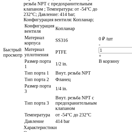
резьба NPT c предохранительным
клапаном ; Температура: от -54°C до
232°C; Давление: 414 bar;
Конфигурация вентиля: Копланар;
Конфигурация
Копланар
вентиля
Материал
0
₽
/шт
SS316
корпуса
-
Материал
Быстрый
PTFE
уплотнения
просмотр
+
Размер порта
В корзину
1/2 in.
1
Тип порта 1
Внут. резьба NPT
Тип порта 2
Фланец
Размер порта
1/4 in.
3
Внут. резьба NPT c
Тип порта 3
предохранительным
клапаном
Температура
от -54°C до 232°C
Давление
414 bar
Характеристики