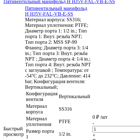
Пятивентильный манифольд H HJ5V-FAL-VB-E-SS
Пятивентильный манифольд
H HJ5V-FAL-VB-E-SS
Материал корпуса: SS316;
Материал уплотнения: PTFE;
Диаметр порта 1: 1/2 in.; Тип
порта 1: Внут. резьба NPT;
Тип порта 2: MSS SP-99
Фланец; Диаметр порта 3: 1/4
in.; Тип порта 3: Внут. резьба
NPT ; Диаметр порта 4: 1/4 in.;
Тип порта 4: Внут. резьба NPT
с заглушкой ; Температура: от
-54°C до 232°C; Давление: 414
bar; Конфигурация вентиля:
Вертикальный;
Конфигурация
Вертикальный
вентиля
Материал
SS316
корпуса
0
₽
/шт
Материал
PTFE
-
уплотнения
Быстрый
Размер порта
1/2 in.
просмотр
+
1