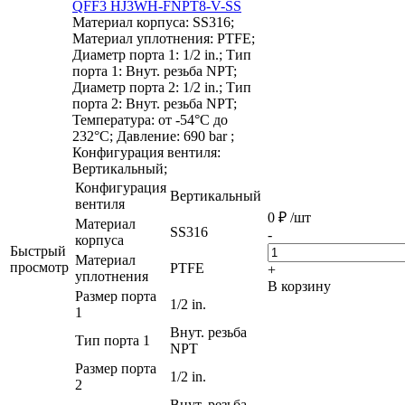
QFF3 HJ3WH-FNPT8-V-SS
Материал корпуса: SS316;
Материал уплотнения: PTFE;
Диаметр порта 1: 1/2 in.; Тип
порта 1: Внут. резьба NPT;
Диаметр порта 2: 1/2 in.; Тип
порта 2: Внут. резьба NPT;
Температура: от -54°C до
232°C; Давление: 690 bar ;
Конфигурация вентиля:
Вертикальный;
Конфигурация
Вертикальный
вентиля
0
₽
/шт
Материал
SS316
-
корпуса
Быстрый
Материал
просмотр
PTFE
+
уплотнения
В корзину
Размер порта
1/2 in.
1
Внут. резьба
Тип порта 1
NPT
Размер порта
1/2 in.
2
Внут. резьба