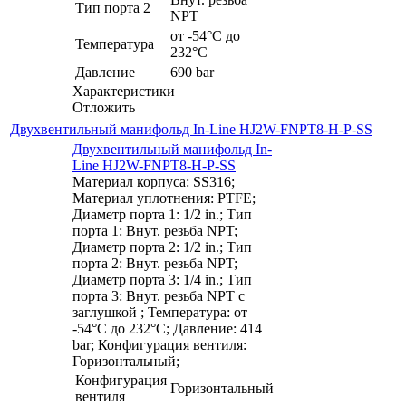
Тип порта 2
NPT
от -54°C до
Температура
232°C
Давление
690 bar
Характеристики
Отложить
Двухвентильный манифольд In-Line HJ2W-FNPT8-H-P-SS
Двухвентильный манифольд In-
Line HJ2W-FNPT8-H-P-SS
Материал корпуса: SS316;
Материал уплотнения: PTFE;
Диаметр порта 1: 1/2 in.; Тип
порта 1: Внут. резьба NPT;
Диаметр порта 2: 1/2 in.; Тип
порта 2: Внут. резьба NPT;
Диаметр порта 3: 1/4 in.; Тип
порта 3: Внут. резьба NPT с
заглушкой ; Температура: от
-54°C до 232°C; Давление: 414
bar; Конфигурация вентиля:
Горизонтальный;
Конфигурация
Горизонтальный
вентиля