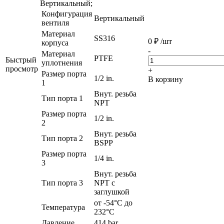
Вертикальный;
Конфигурация
Вертикальный
вентиля
Материал
SS316
0
₽
/шт
корпуса
-
Материал
PTFE
Быстрый
уплотнения
просмотр
+
Размер порта
1/2 in.
В корзину
1
Внут. резьба
Тип порта 1
NPT
Размер порта
1/2 in.
2
Внут. резьба
Тип порта 2
BSPP
Размер порта
1/4 in.
3
Внут. резьба
Тип порта 3
NPT с
заглушкой
от -54°C до
Температура
232°C
Давление
414 bar