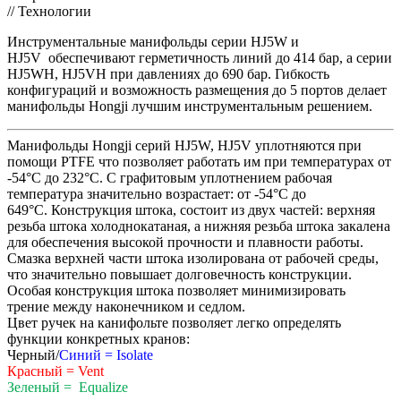
// Технологии
Инструментальные манифольды серии HJ5W и
HJ5V обеспечивают герметичность линий до 414 бар, а серии
HJ5WH, HJ5VH при давлениях до 690 бар. Гибкость
конфигураций и возможность размещения до 5 портов делает
манифольды Hongji лучшим инструментальным решением.
Манифольды Hongji серий HJ5W, HJ5V уплотняются при
помощи PTFE что позволяет работать им при температурах от
-54°C до 232°C. С графитовым уплотнением рабочая
температура значительно возрастает: от -54°C до
649°C. Конструкция штока, состоит из двух частей: верхняя
резьба штока холоднокатаная, а нижняя резьба штока закалена
для обеспечения высокой прочности и плавности работы.
Смазка верхней части штока изолирована от рабочей среды,
что значительно повышает долговечность конструкции.
Особая конструкция штока позволяет минимизировать
трение между наконечником и седлом.
Цвет ручек на канифольте позволяет легко определять
функции конкретных кранов:
Черный/
Синий = Isolate
Красный = Vent
Зеленый = Equalize