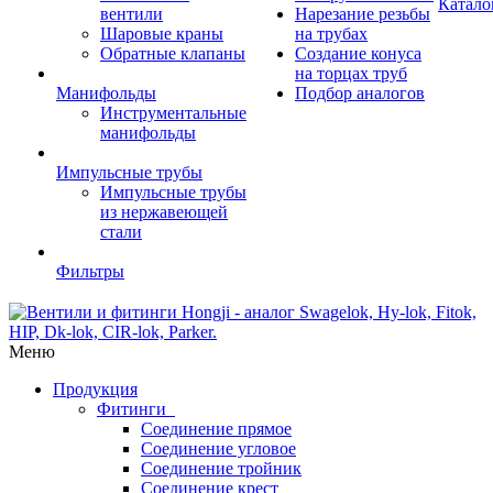
Катало
вентили
Нарезание резьбы
Шаровые краны
на трубах
Обратные клапаны
Создание конуса
на торцах труб
Манифольды
Подбор аналогов
Инструментальные
манифольды
Импульсные трубы
Импульсные трубы
из нержавеющей
стали
Фильтры
Меню
Продукция
Фитинги
Соединение прямое
Соединение угловое
Соединение тройник
Соединение крест