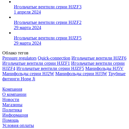
Игольчатые вентили серии HJZF3
1 апреля 2024
Игольчатые вентили серии HJZF2
29 марта 2024
Игольчатые вентили серии HJZF5
29 марта 2024
Облако тегов
Pressure regulators
Quick-connection
Игольчатые вентили HJZF6
Игольчатые вентили серии HJZF1
Игольчатые вентили серии
HJZF4
Игольчатые вентили серии HJZF5
Манифольды HJ5V
Манифольды серии HJ2W
Манифольды серии HJ3W
Трубные
фитинги Hong Ji
Компания
О компании
Новости
Магазины
Политика
Информация
Помощь
Условия оплаты