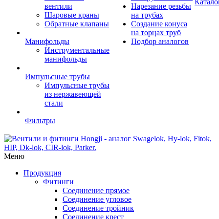
Катало
вентили
Нарезание резьбы
Шаровые краны
на трубах
Обратные клапаны
Создание конуса
на торцах труб
Манифольды
Подбор аналогов
Инструментальные
манифольды
Импульсные трубы
Импульсные трубы
из нержавеющей
стали
Фильтры
Меню
Продукция
Фитинги
Соединение прямое
Соединение угловое
Соединение тройник
Соединение крест