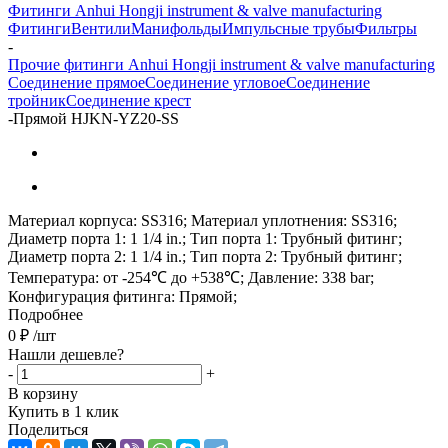
Фитинги Anhui Hongji instrument & valve manufacturing
Фитинги
Вентили
Манифольды
Импульсные трубы
Фильтры
-
Прочие фитинги Anhui Hongji instrument & valve manufacturing
Соединение прямое
Соединение угловое
Соединение
тройник
Соединение крест
-
Прямой HJKN-YZ20-SS
Материал корпуса: SS316; Материал уплотнения: SS316;
Диаметр порта 1: 1 1/4 in.; Тип порта 1: Трубный фитинг;
Диаметр порта 2: 1 1/4 in.; Тип порта 2: Трубный фитинг;
Температура: от -254℃ до +538℃; Давление: 338 bar;
Конфигурация фитинга: Прямой;
Подробнее
0
₽
/шт
Нашли дешевле?
-
+
В корзину
Купить в 1 клик
Поделиться