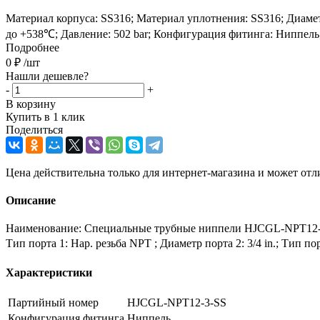
Материал корпуса: SS316; Материал уплотнения: SS316; Диаметр п
до +538℃; Давление: 502 bar; Конфигурация фитинга: Ниппель
Подробнее
0
₽
/шт
Нашли дешевле?
-
+
В корзину
Купить в 1 клик
Поделиться
Цена действительна только для интернет-магазина и может отл
Описание
Наименование: Специальные трубные ниппели HJCGL-NPT12-3-S
Тип порта 1: Нар. резьба NPT ; Диаметр порта 2: 3/4 in.; Тип 
Характеристики
Партийный номер
HJCGL-NPT12-3-SS
Конфигурация фитинга
Ниппель