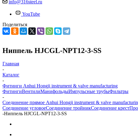
info@316steel.ru
YouTube
Поделиться
Ниппель HJCGL-NPT12-3-SS
Главная
-
Каталог
-
Фитинги Anhui Hongji instrument & valve manufacturing
Фитинги
Вентили
Манифольды
Импульсные трубы
Фильтры
-
Соединение прямое Anhui Hongji instrument & valve manufacturi
Соединение угловое
Соединение тройник
Соединение крест
Про
-
Ниппель HJCGL-NPT12-3-SS