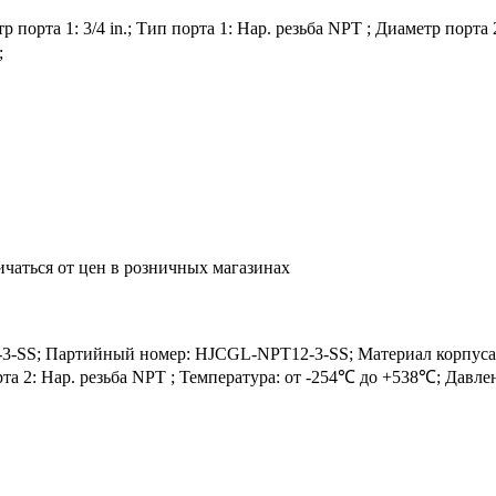
орта 1: 3/4 in.; Тип порта 1: Нар. резьба NPT ; Диаметр порта 2:
;
ичаться от цен в розничных магазинах
S; Партийный номер: HJCGL-NPT12-3-SS; Материал корпуса: SS3
порта 2: Нар. резьба NPT ; Температура: от -254℃ до +538℃; Давл