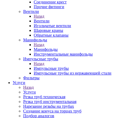
Соединение крест
Прочие фитинги
Вентили
Назад
Вентили
Игольчатые вентили
Шаровые краны
Обратные клапаны
Манифольды
Назад
Манифольды
Инструментальные манифольды
Импульсные трубы
Назад
Импульсные трубы
Импульсные трубы из нержавеющей стали
Фильтры
Услуги
Назад
Услуги
Резка труб техническая
Резка труб инструментальная
Нарезание резьбы на трубах
Создание конуса на торцах труб
Подбор аналогов