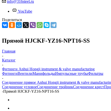
info@316steel.ru
YouTube
Поделиться
Прямой HJCKF-YZ16-NPT16-SS
Главная
-
Каталог
-
Фитинги Anhui Hongji instrument & valve manufacturing
Фитинги
Вентили
Манифольды
Импульсные трубы
Фильтры
-
Соединение прямое Anhui Hongji instrument & valve manufacturi
Соединение угловое
Соединение тройник
Соединение крест
Про
-
Прямой HJCKF-YZ16-NPT16-SS