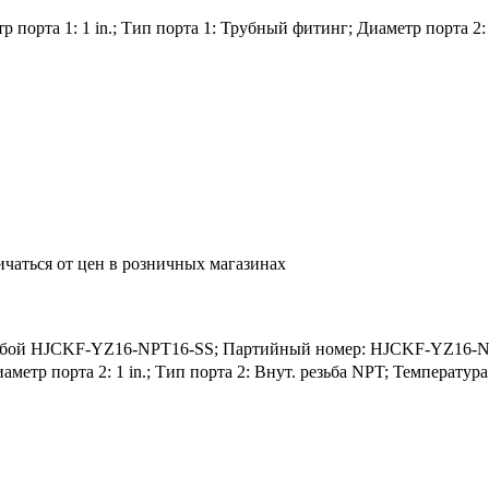
порта 1: 1 in.; Тип порта 1: Трубный фитинг; Диаметр порта 2: 1
ичаться от цен в розничных магазинах
ьбой HJCKF-YZ16-NPT16-SS; Партийный номер: HJCKF-YZ16-NPT
иаметр порта 2: 1 in.; Тип порта 2: Внут. резьба NPT; Температу