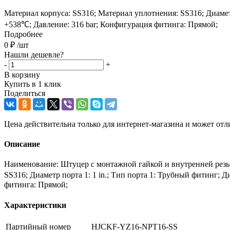
Материал корпуса: SS316; Материал уплотнения: SS316; Диаметр 
+538℃; Давление: 316 bar; Конфигурация фитинга: Прямой;
Подробнее
0
₽
/шт
Нашли дешевле?
-
+
В корзину
Купить в 1 клик
Поделиться
Цена действительна только для интернет-магазина и может отл
Описание
Наименование: Штуцер с монтажной гайкой и внутренней рез
SS316; Диаметр порта 1: 1 in.; Тип порта 1: Трубный фитинг; Д
фитинга: Прямой;
Характеристики
Партийный номер
HJCKF-YZ16-NPT16-SS