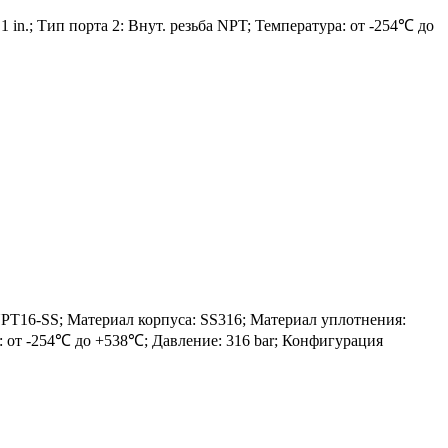
 in.; Тип порта 2: Внут. резьба NPT; Температура: от -254℃ до
16-SS; Материал корпуса: SS316; Материал уплотнения:
ра: от -254℃ до +538℃; Давление: 316 bar; Конфигурация