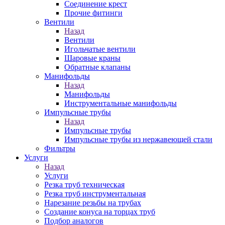
Соединение крест
Прочие фитинги
Вентили
Назад
Вентили
Игольчатые вентили
Шаровые краны
Обратные клапаны
Манифольды
Назад
Манифольды
Инструментальные манифольды
Импульсные трубы
Назад
Импульсные трубы
Импульсные трубы из нержавеющей стали
Фильтры
Услуги
Назад
Услуги
Резка труб техническая
Резка труб инструментальная
Нарезание резьбы на трубах
Создание конуса на торцах труб
Подбор аналогов