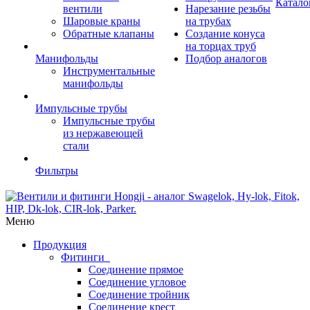
Катало
вентили
Нарезание резьбы
Шаровые краны
на трубах
Обратные клапаны
Создание конуса
на торцах труб
Манифольды
Подбор аналогов
Инструментальные
манифольды
Импульсные трубы
Импульсные трубы
из нержавеющей
стали
Фильтры
Меню
Продукция
Фитинги
Соединение прямое
Соединение угловое
Соединение тройник
Соединение крест