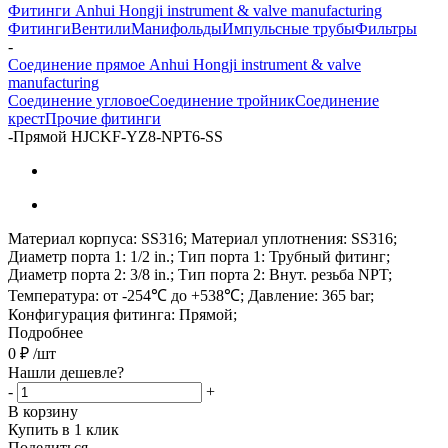
Фитинги Anhui Hongji instrument & valve manufacturing
Фитинги
Вентили
Манифольды
Импульсные трубы
Фильтры
-
Соединение прямое Anhui Hongji instrument & valve
manufacturing
Соединение угловое
Соединение тройник
Соединение
крест
Прочие фитинги
-
Прямой HJCKF-YZ8-NPT6-SS
Материал корпуса: SS316; Материал уплотнения: SS316;
Диаметр порта 1: 1/2 in.; Тип порта 1: Трубный фитинг;
Диаметр порта 2: 3/8 in.; Тип порта 2: Внут. резьба NPT;
Температура: от -254℃ до +538℃; Давление: 365 bar;
Конфигурация фитинга: Прямой;
Подробнее
0
₽
/шт
Нашли дешевле?
-
+
В корзину
Купить в 1 клик
Поделиться